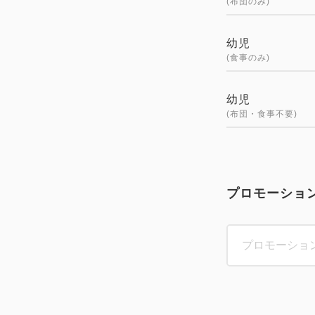
(布団のみ)
幼児
(食事のみ)
幼児
(布団・食事不要)
プロモーショ