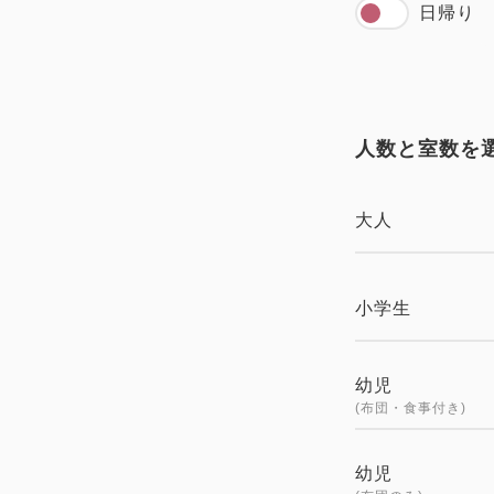
日帰り
人数と室数を
大人
小学生
幼児
(布団・食事付き)
幼児