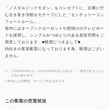
「ノスタルジックモダン」をコンセプトに、京都に佇
む古き良き洋館をモチーフにした「センチュリーコン
フォートルーム」。
室内にはオープンクローゼットや壁掛けのテレビボー
ドを採用し、シンプルかつゆとりのある居室空間をご
用意しております。■眺望につきまして■
内向きの客室配置になっております為、眺望はござい
ません。
※ 「
2026/08/08(土)
- 2026/08/09(日)
1泊2日
」 「
客室1室 大人1人
」の合計額を表示
※料金には消費税・サービス料を含みます
この客室の空室状況