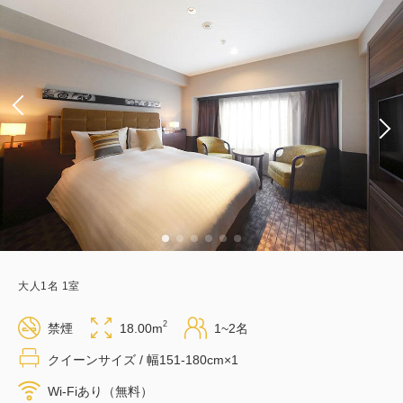
大人
1
名
1
室
2
禁煙
18.00m
1~2名
クイーンサイズ / 幅151-180cm×1
Wi-Fiあり（無料）