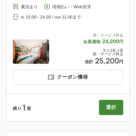
子様は対象外です。
素泊まり
現地払い・Web決済
in 15:00~ 24:00 / out 11:00まで
■室内装飾
「京阪電車×響け！ユーフォニアム2025」のキービジ
ュアルを使用した壁面パネル
税・サービス料込
24,200
会員価格
円
キービジュアルデザインのマグカップ、デフォルメイ
大人
2
名
1
室
ラストを使用したクッション
税・サービス料込
25,200
鏡の装飾、ニデック京都タワー展望室にて販売予定の
合計
円
ミニヘッドマークの展示パネル
クーポン獲得
京阪電車のつり革(レプリカ)、京阪電車カラーのベッ
ドスロー
1
選択
残り
室
【客室設備】
TV（32型）一般放送、BS放送（NHK BS1、NHK
BSプレミアム他）が無料でご覧いただけます。