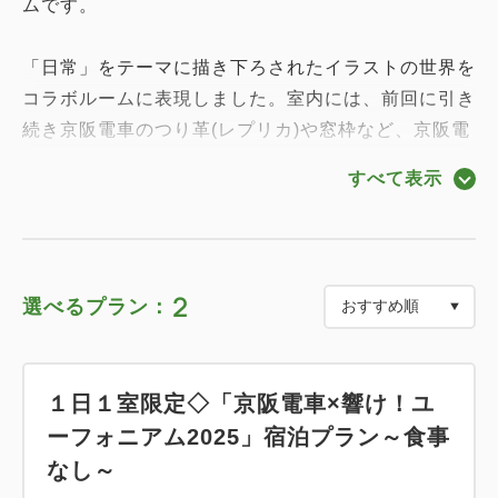
ムです。
「日常」をテーマに描き下ろされたイラストの世界を
コラボルームに表現しました。室内には、前回に引き
続き京阪電車のつり革(レプリカ)や窓枠など、京阪電
車をイメージした装飾を随所にちりばめています。客
すべて表示
室に備え付けている自撮り棒を使って、皆で一緒にお
でかけしている気分でお楽しみください。そのほか、
「響け！ユーフォニアム」シリーズ TV・劇場放映作
品のブルーレイディスクとプレイヤーもご用意しま
2
選べるプラン：
す。
★うれしい特典つき★
１日１室限定◇「京阪電車×響け！ユ
●宿泊者限定ノベルティグッズ：A4クリアファイル
ーフォニアム2025」宿泊プラン～食事
（先着400名様）
なし～
※泊数に関わらず1名さまにつき1枚 ※添い寝のお