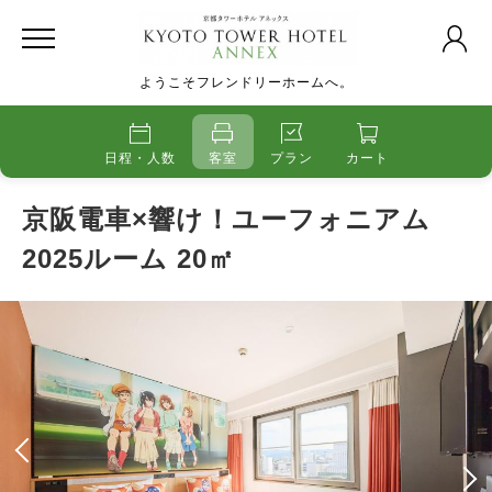
ようこそフレンドリーホームへ。
日程・人数
客室
プラン
カート
京阪電車×響け！ユーフォニアム
2025ルーム 20㎡