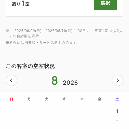
1
選択
残り
室
※ 「
2026/08/09(日)
- 2026/08/10(月)
1泊2日
」 「
客室1室 大人2人
」の合計額を表示
※料金には消費税・サービス料を含みます
この客室の空室状況
8
2026
日
月
火
水
木
金
土
1