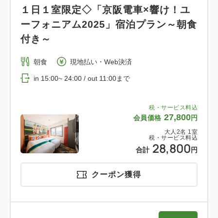
冷蔵庫（空庫タイプ） / 電気ケトル / ドライヤー / ウ
１日１室限定◇「京阪電車×響け！ユ
ォシュレット / 電話 / 羽毛布団 / スリッパ / ハンガー
ーフォニアム2025」宿泊プラン～朝食
/ ボックスティッシュ
付き～
【客室設備・アメニティ】
朝食
現地払い・Web決済
詳しくは公式HPをご確認ください。
in 15:00~ 24:00 / out 11:00まで
【 お子様のご利用について 】
税・サービス料込
小学生未満のお子様の添い寝でのご利用は無料です。
27,800
会員価格
円
添い寝ご利用はベッド1台につき1名様までとさせて
大人
2
名
1
室
いただきます。
税・サービス料込
28,800
合計
円
※ただし、各プランの規定が優先されます。
クーポン獲得
※写真は全てイメージです。