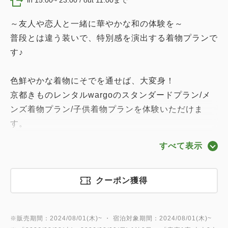
in 15:00~ 23:00 / out 11:00まで
～友人や恋人と一緒に華やかな和の体験を～
普段とは違う装いで、特別感を演出する着物プランで
す♪
色鮮やかな着物にそでを通せば、大変身！
京都きものレンタルwargoのスタンダードプラン/メ
ンズ着物プラン/子供着物プランを体験いただけま
す。
着物姿を写真でおさめて、京都旅行の素敵な思い出を
すべて表示
残してください☆
【このプランのおすすめポイント】
クーポン獲得
・着物レンタル＆翌日返却＆安心保証が宿泊代に含ま
れているので、おトク！さらに手ぶらで来店OKです♪
※販売期間：2024/08/01(木)~ ・ 宿泊対象期間：2024/08/01(木)~
※翌日返却：翌日午前11までにフロントにお持ち