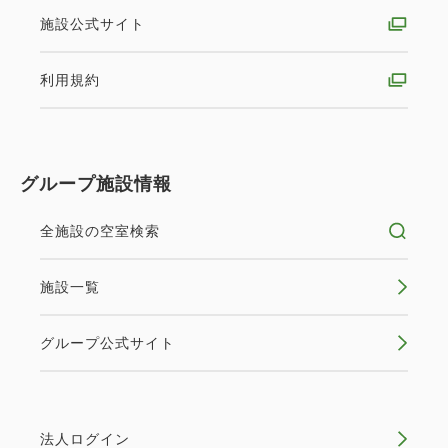
※7月～8月は浴衣レンタルのみのご案内でございま
施設公式サイト
す。予めご了承ください。
【注意事項】
利用規約
※プラン画像はイメージです。
※レンタル商品の破損や紛失に関しては、実費修繕代
金をご請求させていただきます。
グループ施設情報
※添い寝のお子様のレンタル代は含まれておりませ
ん。
全施設の空室検索
※7～8月は浴衣レンタルのみのご案内となりますの
で、予めご了承ください。
施設一覧
※着物レンタル時間に間に合うように、京都きものレ
ンタルwargo 京都駅前京都タワー店までお越し下さ
グループ公式サイト
い。着付け予約時間に遅れる場合は、必ず宿泊施設ま
でご連絡ください。
※チェックイン日の一週間前よりキャンセルをされた
場合は100％ご請求させていただきますので予めご了
法人ログイン