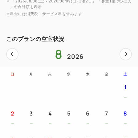
※ 「
2026/08/08(土)
- 2026/08/09(日)
1泊2日
」 「
客室1室 大人2人
いただければ返却完了です。
」の合計額を表示
※安心保証：万が一、着物が汚れてしまっても安心
※料金には消費税・サービス料を含みます
です。
・レンタル着物の店舗は姉妹館の京都タワーホテル建
このプランの空室状況
物内で迷う心配なし＆移動時間短縮！
8
・男性用の着物もご用意あり。カップル利用にもおす
2026
すめです♪
【レンタル着物について】
日
月
火
水
木
金
土
場所：京都きものレンタルwargo京都タワーサンド店
1
（2F)
受付開始時間：10時～15時30分の30分間隔
プラン内容：スタンダードプラン/メンズ着物プラン/
2
3
4
5
6
7
8
子供着物プラン(身長90-130㎝)
着付けの所要時間（目安）：1時間～1時間半
※事前にご予約させて頂きますので、着付け開始時間