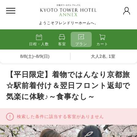
ようこそフレンドリーホームへ。
日程・人数
客室
プラン
カート
8/8(土)~8/9(日)
大人2名, 1室
【平日限定】着物ではんなり京都旅
☆駅前着付け＆翌日フロント返却で
気楽に体験♪～食事なし～
検索した条件に該当する客室がありません