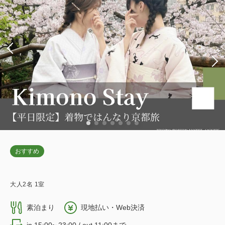
おすすめ
大人
2
名
1
室
素泊まり
現地払い・Web決済