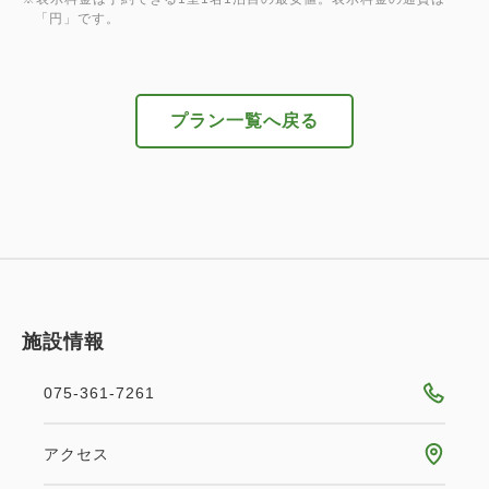
「円」です。
～レンタル着物の流れ～
【1日目】
直接京都きものレンタルwargo（2F）にお越し下さ
プラン一覧へ戻る
い。
「受付表」必要事項を記入した後、レンタルスター
ト。
お気に入りの着物1枚を見つけて着付けへ。
着付け後、お好きなかんざしを選んでヘアセット。
その後手ぶらで京都観光へ出発！
(お荷物を京都タワーホテルフロント（8F）にお預け
施設情報
ください。スタッフが京都タワーホテルアネックスま
でお運びいたします。)
075-361-7261
【2日目】
レンタルした着物を、午前11時までにホテルフロン
アクセス
トに返却してください。