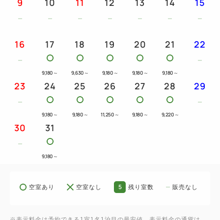
9
10
11
12
13
14
15
を第3希望までお教え下さい。後日着付け時間を連絡
させていただきます。
※1枠10名様までとなります。
16
17
18
19
20
21
22
11名様以上のグループの場合は、2組以上に分か
れて別々の着付け時間で承りますので、それぞれご希
9,180
～
9,630
～
9,180
～
9,180
～
9,180
～
望の時間と人数をお教え下さい。
23
24
25
26
27
28
29
※混雑状況によってはお待ち頂く場合がございます。
9,180
～
9,180
～
11,250
～
9,180
～
9,220
～
◆レンタル商品：スタンダード着物、草履、足袋、長
30
31
襦袢、伊達締め、襟芯、帯、バッグ、肌着、腰紐、帯
板、ヘアセット（簡単なアップ）
9,180
～
※他の着物プランや本格ヘアセットをご希望の場合、
追加代金が発生します。詳しくは当日wargo店頭にて
5
ご確認ください。
空室あり
空室なし
残り室数
販売なし
※7～8月は浴衣レンタルのみのご案内となりますの
で、予めご了承ください。
※表示料金は予約できる1室1名1泊目の最安値。表示料金の通貨は