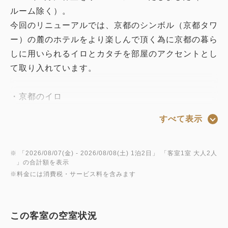
ルーム除く）。
今回のリニューアルでは、京都のシンボル（京都タワ
ー）の麓のホテルをより楽しんで頂く為に京都の暮ら
しに用いられるイロとカタチを部屋のアクセントとし
て取り入れています。
・京都のイロ
平安時代から愛された京都のイロ「裏葉色（ウラハイ
すべて表示
ロ）」をアクセントカラーとして個性的でモダンな雰
囲気を演出。
・京都のカタチ
※ 「
2026/08/07(金)
- 2026/08/08(土)
1泊2日
」 「
客室1室 大人2人
」の合計額を表示
京都（和）の暮らしのカタチとして
※料金には消費税・サービス料を含みます
アートフレームに見立てたお盆に豆皿を組み合わせた
オリジナルのアートを設置しました。ホテルのシンボ
ル「京都タワー」を描いた豆皿を設置したお部屋もご
この客室の空室状況
ざいます。