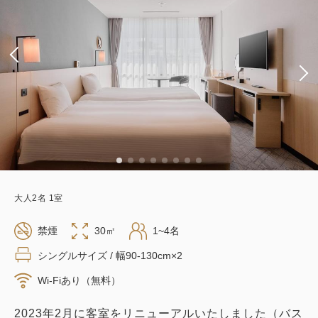
大人
2
名
1
室
禁煙
30㎡
1~4名
シングルサイズ / 幅90-130cm×2
Wi-Fiあり（無料）
2023年2月に客室をリニューアルいたしました（バス