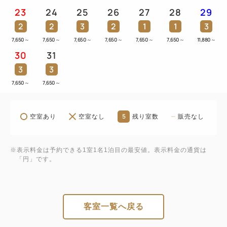
23
24
25
26
27
28
29
BS1、NHK BSプレミアム他）が無料でご覧いただけ
ます。
2
2
3
2
1
1
3
詳しくはお部屋のチャンネル案内をご覧ください。
7,650
～
7,650
～
7,650
～
7,650
～
7,650
～
7,650
～
11,880
～
冷蔵庫または保冷庫（空庫タイプ）/ 電気ケトル / 加
30
31
湿空気清浄機 / ドライヤー / ウォシュレット / インタ
3
3
ーネット無料※Wi-Fi完備（パソコンはご持参くださ
7,650
～
7,650
～
い）/ 電話 / 羽毛布団 / スリッパ / ハンガー / ボック
スティッシュ
5
空室あり
空室なし
残り室数
販売なし
【アメニティ】
※表示料金は予約できる1室1名1泊目の最安値。表示料金の通貨は
詳しくは公式HPをご確認ください。
「円」です。
【 お子様のご利用について 】
小学生未満のお子様の添い寝でのご利用は無料です。
客室一覧へ戻る
添い寝ご利用はベッド1台につき1名様までとさせて
いただきます。