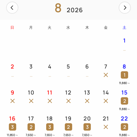
8
2026
また、京都の玄関口＝旅の拠点となるホテルとしてテ
ーブルを囲みくつろいで頂ける団らんスペースをご用
日
月
火
水
木
金
土
意。旅の憩いの場として楽しい時間をお過ごしくださ
1
い。
● ベッド2台：110cm×195cm（3名様以上はエキスト
2
3
4
5
6
7
8
ラベッド利用）
1
● 加湿空気清浄機
11,880
～
● 温水洗浄機付暖房便座付トイレ
9
10
11
12
13
14
15
● インターネット「Wi-fi」接続無料
2
● 個別空調に対応。お客さまご自身で温度を設定し
ていただけますので、快適にお過ごしいただけます。
11,880
～
16
17
18
19
20
21
22
3
2
3
2
3
2
【客室設備】
テレビ（40インチ）一般放送、BS放送（NHK
11,850
～
7,650
～
7,650
～
7,650
～
7,650
～
11,880
～