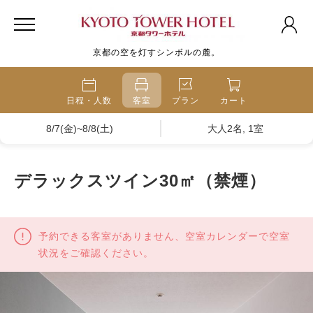
京都の空を灯すシンボルの麓。
日程・人数
客室
プラン
カート
8/7(金)~8/8(土)
大人2名, 1室
デラックスツイン30㎡（禁煙）
予約できる客室がありません、空室カレンダーで空室
状況をご確認ください。