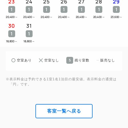
23
24
25
26
27
28
29
1
1
1
1
1
1
1
20,400
～
20,400
～
20,400
～
20,400
～
20,400
～
20,400
～
23,600
～
30
31
1
1
18,800
～
18,800
～
5
空室あり
空室なし
残り室数
販売なし
※表示料金は予約できる1室1名1泊目の最安値。表示料金の通貨は
「円」です。
客室一覧へ戻る