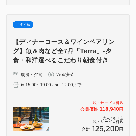
おすすめ
【ディナーコース＆ワインペアリン
グ】魚＆肉など全7品「Terra」-夕
食・和洋選べるこだわり朝食付き
朝食・夕食
Web決済
in 15:00~ 19:00 / out 12:00まで
税・サービス料込
118,940
会員価格
円
大人
2
名
1
室
税・サービス料込
125,200
合計
円