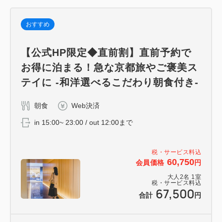
おすすめ
【公式HP限定◆直前割】直前予約で
お得に泊まる！急な京都旅やご褒美ス
テイに -和洋選べるこだわり朝食付き-
朝食
Web決済
in 15:00~ 23:00 / out 12:00まで
税・サービス料込
60,750
会員価格
円
大人
2
名
1
室
税・サービス料込
67,500
合計
円