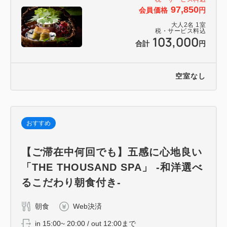
97,850
会員価格
円
大人
2
名
1
室
税・サービス料込
103,000
合計
円
空室なし
おすすめ
【ご滞在中何回でも】五感に心地良い
「THE THOUSAND SPA」 -和洋選べ
るこだわり朝食付き-
朝食
Web決済
in 15:00~ 20:00 / out 12:00まで