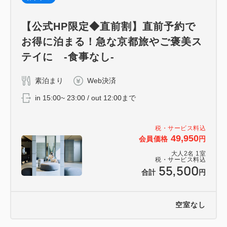
替え・導入を進めます。
■ 竹製歯ブラシ
【公式HP限定◆直前割】直前予約で
持ち手が竹製の歯ブラシです。
お得に泊まる！急な京都旅やご褒美ス
京都の生活用具として古くから使われている竹を使用
テイに -食事なし-
しています。
■ 木製髭剃り
素泊まり
Web決済
持ち手が木製の髭剃りです。
in 15:00~ 23:00 / out 12:00まで
ゴミの削減にも考慮し刃も2枚刃へ変更いたします。
■ 木製ブラシ
税・サービス料込
持ち手が木製のブラシで、優しい手触りが特徴です。
49,950
会員価格
円
大人
2
名
1
室
ご不便をお掛け致しますが、
税・サービス料込
55,500
何卒ご理解賜りますようお願い申し上げます。
合計
円
空室なし