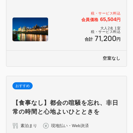
税・サービス料込
65,504
会員価格
円
大人
2
名
1
室
税・サービス料込
71,200
合計
円
空室なし
おすすめ
【食事なし】都会の喧騒を忘れ、非日
常の時間と心地よいひとときを
素泊まり
現地払い・Web決済