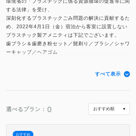
環境省の「プラスチックに係る資源循環の促進等に関
する法律」を受け、
深刻化するプラスチックごみ問題の解決に貢献するた
め、2022年4月1日（金）宿泊から客室に設置しない
プラスチック製アメニティは下記でございます。
歯ブラシ＆歯磨き粉セット／髭剃り／ブラシ／シャワ
ーキャップ／ヘアゴム
2022年4月1日以降のご宿泊の方で、
すべて表示
お忘れになられたお客様には、環境に配慮した客室ア
メニティを販売いたします。
ご購入いただいたアメニティは使い捨てではなく、
ご自宅へ持ち帰り何度もご利用いただけるよう、持ち
0
選べるプラン：
帰り用の袋をご用意いたします。
その他客室内にあるプラスチック製アメニティや備品
についても撤去および、環境に配慮したものへの差し
おすすめ