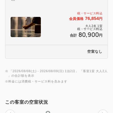
税・サービス料込
76,854
会員価格
円
大人
2
名
1
室
税・サービス料込
80,900
合計
円
空室なし
※ 「
2026/08/08(土)
- 2026/08/09(日)
1泊2日
」 「
客室1室 大人2人
」の合計額を表示
※料金には消費税・サービス料を含みます
この客室の空室状況