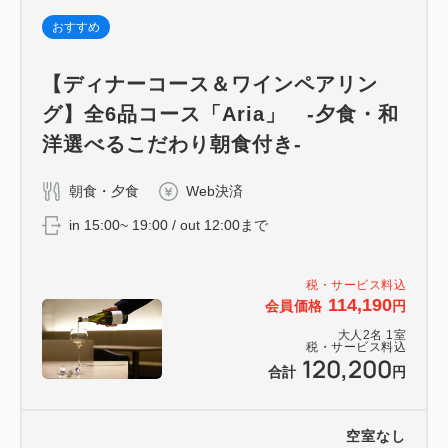
おすすめ
【ディナーコース＆ワインペアリン
グ】全6品コース「Aria」 -夕食・和
洋選べるこだわり朝食付き-
朝食・夕食
Web決済
in 15:00~ 19:00 / out 12:00まで
税・サービス料込
114,190
会員価格
円
大人
2
名
1
室
税・サービス料込
120,200
合計
円
空室なし