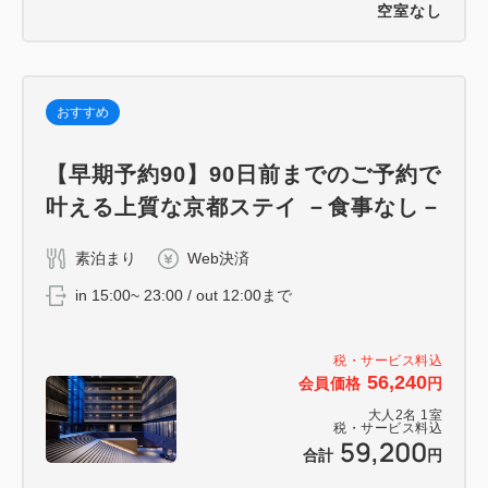
空室なし
おすすめ
【早期予約90】90日前までのご予約で
叶える上質な京都ステイ －食事なし－
素泊まり
Web決済
in 15:00~ 23:00 / out 12:00まで
税・サービス料込
56,240
会員価格
円
大人
2
名
1
室
税・サービス料込
59,200
合計
円