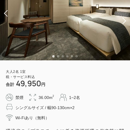
大人
2
名
1
室
税・サービス料込
49,950
合計
円
2
禁煙
36.00m
1~2名
シングルサイズ / 幅90-130cm×2
Wi-Fiあり（無料）