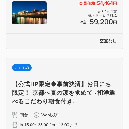
54,464
会員価格
円
大人
2
名
1
室
税・サービス料込
59,200
合計
円
空室なし
おすすめ
【公式HP限定◆事前決済】お日にち
限定！ 京都へ夏の涼を求めて -和洋選
べるこだわり朝食付き-
朝食
Web決済
in 15:00~ 23:00 / out 12:00まで