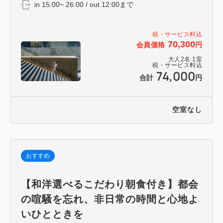
in 15:00~ 26:00 / out 12:00まで
税・サービス料込
70,300
会員価格
円
大人
2
名
1
室
税・サービス料込
74,000
合計
円
空室なし
おすすめ
【和洋選べるこだわり朝食付き】都会
の喧騒を忘れ、非日常の時間と心地よ
いひとときを