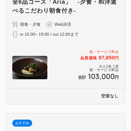
全6品コース「Aria」 -夕食・和洋選
べるこだわり朝食付き-
朝食・夕食
Web決済
in 15:00~ 19:00 / out 12:00まで
税・サービス料込
97,850
会員価格
円
大人
2
名
1
室
税・サービス料込
103,000
合計
円
空室なし
おすすめ