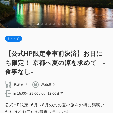
2
禁煙
85.00m
1~2名
シングルサイズ / 幅90-130cm×2
詳細
今すぐ予約
Wi-Fiあり（無料）
税・サービス料込
165,572
会員価格
円
おすすめ
大人
2
名
1
室
デラックスダブル 【禁煙】＜ベッド幅
税・サービス料込
188,150
【公式HP限定◆事前決済】お日に
200センチ＞
合計
円
ち限定！ 京都へ夏の涼を求めて -
2
禁煙
42.00m
1~2名
食事なし-
1
詳細
今すぐ予約
キングサイズ / 幅181-210cm×1
残り
室
Wi-Fiあり（無料）
素泊まり
Web決済
in 15:00~ 23:00 / out 12:00まで
税・サービス料込
72,810
会員価格
円
公式HP限定! 6月～8月の京の夏の旅をお得に満喫い
大人
2
名
1
室
ただけるお日にち限定プランです。
税・サービス料込