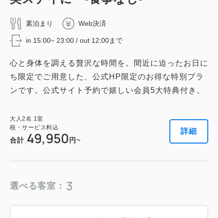
Wi-Fiあり（無料）
税・サービス料込
素泊まり
Web決済
144,716
会員価格
円
税・サービス料込
in 15:00~ 23:00 / out 12:00まで
大人
2
名
1
室
119,240
会員価格
円
税・サービス料込
164,450
大人
2
名
1
室
合計
円
心と身体を調える贅沢な時間を。間近に迫ったお日に
税・サービス料込
135,500
合計
円
ち限定でご用意した、公式HP限定のお得な特別プラ
ンです。公式サイト予約で嬉しい会員5大特典付き。
1
詳細
今すぐ予約
残り
室
1
詳細
今すぐ予約
残り
室
大人
2
名
1
室
税・サービス料込
詳細
49,950
合計
円~
テラス・スイート ツイン 【禁煙】
ジャパニーズ・スイート ツイン 【禁
2
禁煙
81.00m
1~2名
3
煙】
選べる客室：
ダブルサイズ / 幅131-150cm×2
2
禁煙
63.00m
1~4名
Wi-Fiあり（無料）