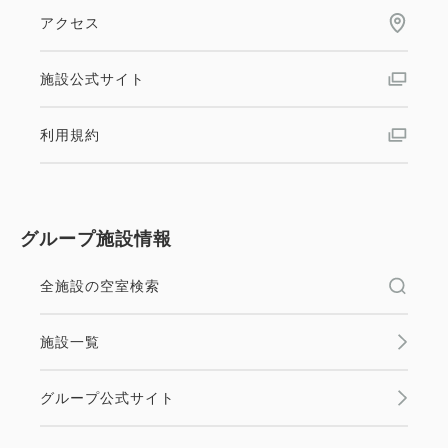
シングルサイズ / 幅90-130cm×2
おすすめ
煙】
アクセス
ジュニア・テラス・スイート 【禁煙】
Wi-Fiあり（無料）
2
禁煙
79.00m
2
1~2名
禁煙
54.00m
1~2名
【早期予約45×連泊割】45日前まで
施設公式サイト
デラックスダブル 【禁煙】＜ベッド幅
税・サービス料込
キングサイズ / 幅181-210cm×1
シングルサイズ / 幅90-130cm×2
のご予約で叶える、ゆとりの京都
199,456
会員価格
円
200センチ＞
利用規約
Wi-Fiあり（無料）
Wi-Fiあり（無料）
大人
2
名
1
室
旅 －2連泊以上・食事なし－
税・サービス料込
216,800
2
禁煙
42.00m
1~2名
合計
円
税・サービス料込
税・サービス料込
素泊まり
Web決済
キングサイズ / 幅181-210cm×1
197,248
180,500
会員価格
円
会員価格
円
グループ施設情報
in 15:00~ 23:00 / out 12:00まで
Wi-Fiあり（無料）
大人
2
名
1
室
大人
2
名
1
室
1
税・サービス料込
税・サービス料込
詳細
今すぐ予約
残り
室
214,400
190,000
合計
円
合計
円
45日前までの早期予約と2連泊以上で、ゆとりある京
全施設の空室検索
税・サービス料込
98,800
会員価格
円
都ステイを。時間に追われることなく、京都の魅力を
心ゆくまでご堪能いただける食事なしプランです。
大人
2
名
1
室
施設一覧
1
1
税・サービス料込
詳細
今すぐ予約
詳細
今すぐ予約
残り
室
残り
室
104,000
合計
円
グループ公式サイト
空室なし
詳細