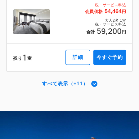
税・サービス料込
54,464
会員価格
円
大人
2
名
1
室
税・サービス料込
59,200
合計
円
1
詳細
今すぐ予約
残り
室
すべて表示（+11）
スーペリア・スーパーキング 【禁煙】
＜ベッド幅240センチ＞
2
禁煙
37.00m
1~2名
キングサイズ×1
Wi-Fiあり（無料）