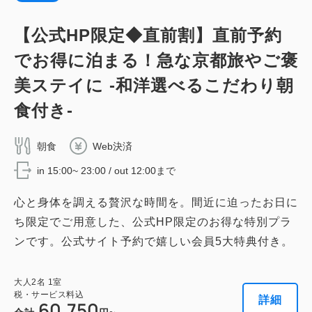
2
禁煙
79.00m
1~2名
デラックスダブル 【禁煙】＜ベッド幅
税・サービス料込
キングサイズ / 幅181-210cm×1
【公式HP限定◆直前割】直前予約
155,012
200センチ＞
会員価格
円
Wi-Fiあり（無料）
でお得に泊まる！急な京都旅やご褒
大人
2
名
1
室
税・サービス料込
2
禁煙
42.00m
1~2名
176,150
美ステイに -和洋選べるこだわり朝
合計
円
税・サービス料込
キングサイズ / 幅181-210cm×1
155,276
会員価格
円
食付き-
Wi-Fiあり（無料）
大人
2
名
1
室
税・サービス料込
1
詳細
今すぐ予約
176,450
残り
室
朝食
Web決済
合計
円
税・サービス料込
62,100
会員価格
円
in 15:00~ 23:00 / out 12:00まで
大人
2
名
1
室
税・サービス料込
1
心と身体を調える贅沢な時間を。間近に迫ったお日に
69,000
詳細
今すぐ予約
残り
室
合計
円
ち限定でご用意した、公式HP限定のお得な特別プラ
ンです。公式サイト予約で嬉しい会員5大特典付き。
詳細
今すぐ予約
大人
2
名
1
室
テラス・スイート ツイン 【禁煙】
税・サービス料込
詳細
60,750