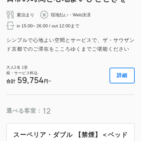
2
禁煙
42.00m
1~2名
税・サービス料込
キングサイズ / 幅181-210cm×1
素泊まり
現地払い・Web決済
139,840
会員価格
円
Wi-Fiあり（無料）
in 15:00~ 26:00 / out 12:00まで
大人
2
名
1
室
税・サービス料込
152,000
合計
円
シンプルで心地よい空間とサービスで、ザ・サウザン
税・サービス料込
78,752
会員価格
円
ド京都でのご滞在をこころゆくまでご堪能ください
大人
2
名
1
室
1
税・サービス料込
詳細
今すぐ予約
残り
室
85,600
大人
2
名
1
室
合計
円
税・サービス料込
詳細
59,754
合計
円~
詳細
今すぐ予約
ジャパニーズ・スイート ツイン 【禁
煙】
12
選べる客室：
2
禁煙
63.00m
1~4名
プレミア・コーナー・ダブル【禁煙】
スーペリア・ダブル 【禁煙】＜ベッド
ダブルサイズ / 幅131-150cm×2
布団×2