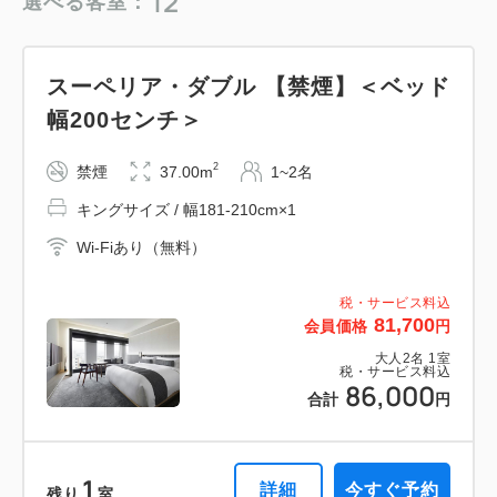
12
選べる客室：
ダブルサイズ / 幅131-150cm×2
プレミア・コーナー・ダブル【禁煙】
2
禁煙
63.00m
1~4名
Wi-Fiあり（無料）
2
禁煙
45.00m
1~2名
スーペリア・ダブル 【禁煙】＜ベッド
ダブルサイズ / 幅131-150cm×2
布団×2
税・サービス料込
幅200センチ＞
キングサイズ / 幅181-210cm×1
Wi-Fiあり（無料）
194,304
会員価格
円
Wi-Fiあり（無料）
大人
2
名
1
室
2
禁煙
37.00m
1~2名
税・サービス料込
税・サービス料込
211,200
164,128
合計
円
会員価格
円
キングサイズ / 幅181-210cm×1
税・サービス料込
88,824
大人
2
名
1
室
会員価格
円
税・サービス料込
Wi-Fiあり（無料）
178,400
大人
2
名
1
室
合計
円
1
税・サービス料込
詳細
今すぐ予約
残り
室
93,500
税・サービス料込
合計
円
81,700
会員価格
円
1
大人
2
名
1
室
詳細
今すぐ予約
残り
室
税・サービス料込
86,000
2
詳細
今すぐ予約
合計
円
残り
室
テラス・スイート ダブル 【禁煙】
2
禁煙
74.00m
1~2名
1
ガーデン・スイート 【禁煙】
詳細
今すぐ予約
残り
室