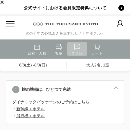
公式サイトにおける会員限定特典について
次の千年の心地よさを追求した「千年ホテル」
日程・人数
客室
プラン
カート
8/8(土)~8/9(日)
大人2名, 1室
旅の準備は、ひとつで完結
ダイナミックパッケージのご予約はこちら
・
新幹線＋ホテル
・
飛行機＋ホテル