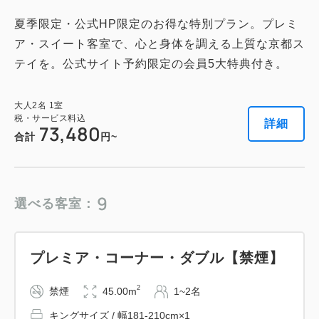
大人
2
名
1
室
夏季限定・公式HP限定のお得な特別プラン。プレミ
税・サービス料込
123,500
合計
円
ア・スイート客室で、心と身体を調える上質な京都ス
テイを。公式サイト予約限定の会員5大特典付き。
1
詳細
今すぐ予約
残り
室
大人
2
名
1
室
税・サービス料込
詳細
73,480
合計
円~
ジャパニーズ・スイート ツイン 【禁
9
煙】
選べる客室：
2
禁煙
63.00m
1~4名
プレミア・コーナー・ダブル【禁煙】
ダブルサイズ / 幅131-150cm×2
布団×2
Wi-Fiあり（無料）
2
禁煙
45.00m
1~2名
キングサイズ / 幅181-210cm×1