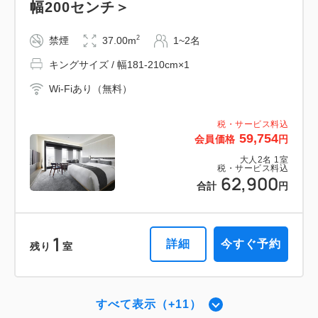
幅200センチ＞
2
禁煙
45.00m
1~2名
Wi-Fiあり（無料）
キングサイズ / 幅181-210cm×1
2
禁煙
37.00m
1~2名
税・サービス料込
Wi-Fiあり（無料）
153,088
会員価格
円
キングサイズ / 幅181-210cm×1
大人
2
名
1
室
税・サービス料込
Wi-Fiあり（無料）
税・サービス料込
166,400
92,000
合計
円
会員価格
円
税・サービス料込
大人
2
名
1
室
税・サービス料込
59,754
会員価格
円
100,000
合計
円
1
大人
2
名
1
室
詳細
今すぐ予約
残り
室
税・サービス料込
62,900
合計
円
2
詳細
今すぐ予約
残り
室
1
ガーデン・スイート 【禁煙】
詳細
今すぐ予約
残り
室
2
禁煙
56.00m
1~2名
プレミアダブル 【禁煙】
シングルサイズ / 幅90-130cm×2
すべて表示（+11）