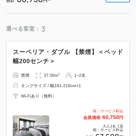
合計
円~
2
禁煙
81.00m
1~2名
ダブルサイズ / 幅131-150cm×2
Wi-Fiあり（無料）
3
選べる客室：
税・サービス料込
161,568
会員価格
円
スーペリア・ダブル 【禁煙】＜ベッド
大人
2
名
1
室
税・サービス料込
幅200センチ＞
183,600
合計
円
2
禁煙
37.00m
1~2名
キングサイズ / 幅181-210cm×1
1
詳細
今すぐ予約
残り
室
Wi-Fiあり（無料）
税・サービス料込
60,750
会員価格
円
テラス・スイート ダブル 【禁煙】
大人
2
名
1
室
税・サービス料込