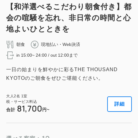
キングサイズ / 幅181-210cm×1
2
禁煙
54.00m
1~2名
【和洋選べるこだわり朝食付き】都
200センチ＞
Wi-Fiあり（無料）
シングルサイズ / 幅90-130cm×2
会の喧騒を忘れ、非日常の時間と心
2
禁煙
42.00m
1~2名
Wi-Fiあり（無料）
地よいひとときを
税・サービス料込
キングサイズ / 幅181-210cm×1
186,208
会員価格
円
税・サービス料込
Wi-Fiあり（無料）
大人
2
名
1
室
朝食
現地払い・Web決済
150,880
会員価格
円
税・サービス料込
202,400
合計
円
in 15:00~ 24:00 / out 12:00まで
大人
2
名
1
室
税・サービス料込
税・サービス料込
164,000
74,290
会員価格
円
合計
円
一日の始まりを鮮やかに彩るTHE THOUSAND
大人
2
名
1
室
1
KYOTOのご朝食をぜひご堪能ください。
税・サービス料込
詳細
今すぐ予約
残り
室
78,200
合計
円
1
詳細
今すぐ予約
残り
室
大人
2
名
1
室
税・サービス料込
詳細
81,700
合計
円~
詳細
今すぐ予約
テラス・スイート ツイン 【禁煙】
ジャパニーズ・スイート ツイン 【禁
2
禁煙
81.00m
1~2名
煙】