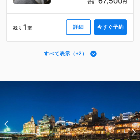
67,500
合計
円
2
禁煙
74.00m
1~2名
キングサイズ / 幅181-210cm×1
1
Wi-Fiあり（無料）
詳細
今すぐ予約
残り
室
税・サービス料込
161,568
会員価格
円
すべて表示（+2）
大人
2
名
1
室
スーペリア・スーパーキング 【禁煙】
税・サービス料込
183,600
合計
円
＜ベッド幅240センチ＞
2
禁煙
37.00m
1~2名
1
詳細
今すぐ予約
残り
室
キングサイズ×1
Wi-Fiあり（無料）
税・サービス料込
66,824
会員価格
円
大人
2
名
1
室
ザ・サウザンド・スイート 【禁煙】
税・サービス料込
74,250
合計
円