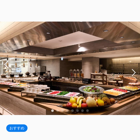
スーペリア・スーパーキング 【禁煙】
2
禁煙
42.00m
1~2名
Wi-Fiあり（無料）
＜ベッド幅240センチ＞
キングサイズ / 幅181-210cm×1
税・サービス料込
2
禁煙
37.00m
1~2名
Wi-Fiあり（無料）
182,528
会員価格
円
キングサイズ×1
Wi-Fiあり（無料）
大人
2
名
1
室
税・サービス料込
税・サービス料込
198,400
95,680
合計
円
会員価格
円
税・サービス料込
67,022
大人
2
名
1
室
会員価格
円
税・サービス料込
104,000
大人
2
名
1
室
合計
円
1
税・サービス料込
詳細
今すぐ予約
残り
室
70,550
合計
円
1
詳細
今すぐ予約
残り
室
詳細
今すぐ予約
ハーモニー・スイート ダブル 【禁
煙】
ジュニア・テラス・スイート 【禁煙】
おすすめ
2
禁煙
79.00m
1~2名
デラックスダブル 【禁煙】＜ベッド幅