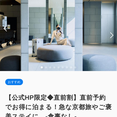
税・サービス料込
Wi-Fiあり（無料）
141,856
会員価格
円
大人
2
名
1
室
税・サービス料込
税・サービス料込
161,200
83,204
会員価格
円
合計
円
大人
2
名
1
室
税・サービス料込
94,550
合計
円
1
詳細
今すぐ予約
残り
室
1
詳細
今すぐ予約
残り
室
ハーモニー・スイート ダブル 【禁
煙】
おすすめ
ジュニア・テラス・スイート 【禁煙】
2
禁煙
79.00m
1~2名
【公式HP限定◆直前割】直前予約
キングサイズ / 幅181-210cm×1
2
禁煙
54.00m
1~2名
でお得に泊まる！急な京都旅やご褒
Wi-Fiあり（無料）
シングルサイズ / 幅90-130cm×2
美ステイに -食事なし-