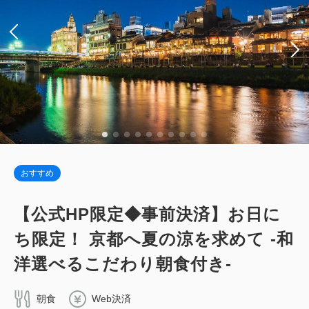
税・サービス料込
61,088
会員価格
円
大人
2
名
1
室
税・サービス料込
66,400
合計
円
詳細
今すぐ予約
おすすめ
デラックスダブル 【禁煙】＜ベッド幅
【公式HP限定◆事前決済】お日に
200センチ＞
ち限定！ 京都へ夏の涼を求めて -和
2
禁煙
42.00m
1~2名
洋選べるこだわり朝食付き-
キングサイズ / 幅181-210cm×1
Wi-Fiあり（無料）
朝食
Web決済