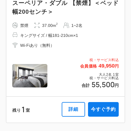
スーペリア・ダブル 【禁煙】＜ベッド
ダブルサイズ / 幅131-150cm×2
布団×2
税・サービス料込
幅200センチ＞
Wi-Fiあり（無料）
151,008
会員価格
円
大人
2
名
1
室
2
禁煙
37.00m
1~2名
税・サービス料込
税・サービス料込
171,600
129,536
会員価格
円
合計
円
キングサイズ / 幅181-210cm×1
大人
2
名
1
室
Wi-Fiあり（無料）
税・サービス料込
147,200
合計
円
1
詳細
今すぐ予約
残り
室
税・サービス料込
49,950
会員価格
円
大人
2
名
1
室
1
詳細
今すぐ予約
税・サービス料込
残り
室
55,500
合計
円
テラス・スイート ダブル 【禁煙】
2
禁煙
74.00m
1~2名
1
詳細
今すぐ予約
残り
室
ガーデン・スイート 【禁煙】
キングサイズ / 幅181-210cm×1
2
禁煙
56.00m
1~2名
Wi-Fiあり（無料）