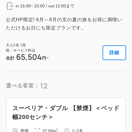
in 15:00~ 23:00 / out 12:00まで
税・サービス料込
67,712
会員価格
円
公式HP限定! 6月～8月の京の夏の旅をお得に満喫い
大人
2
名
1
室
ただけるお日にち限定プランです。
税・サービス料込
73,600
合計
円
大人
2
名
1
室
税・サービス料込
詳細
65,504
合計
円~
詳細
今すぐ予約
12
選べる客室：
プレミア・コーナー・ダブル【禁煙】
2
禁煙
45.00m
1~2名
スーペリア・ダブル 【禁煙】＜ベッド
幅200センチ＞
キングサイズ / 幅181-210cm×1
Wi-Fiあり（無料）
2
禁煙
37.00m
1~2名