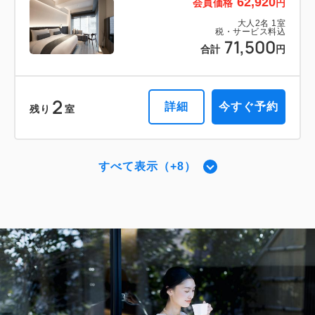
62,920
会員価格
円
大人
2
名
1
室
税・サービス料込
71,500
合計
円
2
詳細
今すぐ予約
残り
室
すべて表示（+8）
プレミアダブル 【禁煙】
2
禁煙
42.00m
1~2名
キングサイズ / 幅181-210cm×1
Wi-Fiあり（無料）
税・サービス料込
65,780
会員価格
円