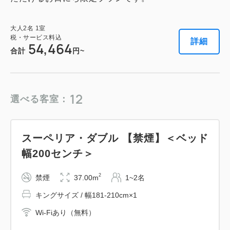
80,900
合計
円
大人
2
名
1
室
税・サービス料込
詳細
54,464
合計
円~
詳細
今すぐ予約
12
選べる客室：
スーペリア・ダブル 【禁煙】＜ベッド
幅200センチ＞
2
禁煙
37.00m
1~2名
キングサイズ / 幅181-210cm×1
Wi-Fiあり（無料）