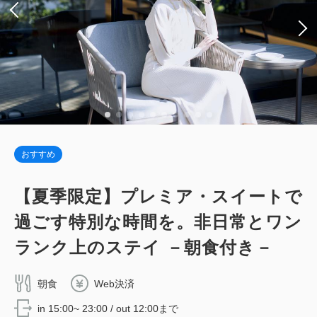
大人
2
名
1
室
税・サービス料込
74,750
合計
円
1
詳細
今すぐ予約
残り
室
おすすめ
ジュニア・テラス・スイート 【禁煙】
【夏季限定】プレミア・スイートで
2
禁煙
54.00m
1~2名
過ごす特別な時間を。非日常とワン
シングルサイズ / 幅90-130cm×2
ランク上のステイ －朝食付き－
Wi-Fiあり（無料）
朝食
Web決済
税・サービス料込
in 15:00~ 23:00 / out 12:00まで
108,680
会員価格
円