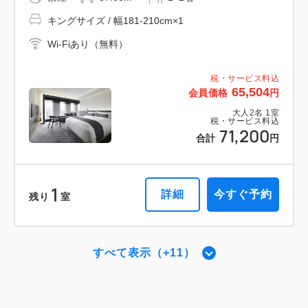
キングサイズ / 幅181-210cm×1
税・サービス料込
80,960
会員価格
円
Wi-Fiあり（無料）
大人
2
名
1
室
税・サービス料込
88,000
税・サービス料込
合計
円
65,504
会員価格
円
大人
2
名
1
室
税・サービス料込
71,200
2
詳細
今すぐ予約
合計
円
残り
室
1
詳細
今すぐ予約
残り
室
プレミアダブル 【禁煙】
2
禁煙
42.00m
1~2名
すべて表示（+11）
スーペリア・スーパーキング 【禁煙】
キングサイズ / 幅181-210cm×1
＜ベッド幅240センチ＞
Wi-Fiあり（無料）