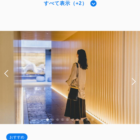
すべて表示（+2）
シングルサイズ / 幅90-130cm×2
スーペリア・スーパーキング 【禁煙】
税・サービス料込
Wi-Fiあり（無料）
151,008
会員価格
円
＜ベッド幅240センチ＞
大人
2
名
1
室
税・サービス料込
税・サービス料込
2
禁煙
37.00m
1~2名
171,600
152,416
会員価格
円
合計
円
キングサイズ×1
Wi-Fiあり（無料）
大人
2
名
1
室
税・サービス料込
173,200
合計
円
税・サービス料込
1
詳細
今すぐ予約
残り
室
56,024
会員価格
円
大人
2
名
1
室
税・サービス料込
1
62,250
詳細
今すぐ予約
残り
室
合計
円
ザ・サウザンド・スイート 【禁煙】
詳細
今すぐ予約
2
禁煙
85.00m
1~2名
ハーモニー・スイート ダブル 【禁
シングルサイズ / 幅90-130cm×2
煙】
Wi-Fiあり（無料）
おすすめ