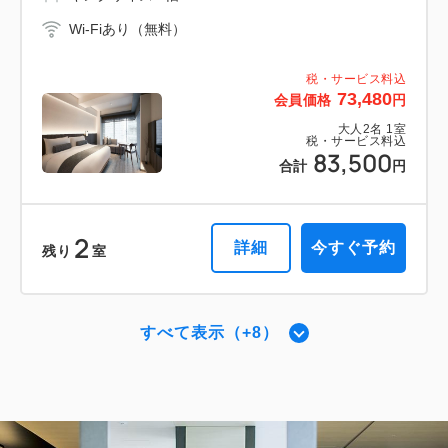
税・サービス料込
118,976
会員価格
円
Wi-Fiあり（無料）
大人
2
名
1
室
税・サービス料込
135,200
税・サービス料込
合計
円
73,480
会員価格
円
大人
2
名
1
室
税・サービス料込
83,500
1
合計
円
詳細
今すぐ予約
残り
室
2
詳細
今すぐ予約
残り
室
ガーデン・スイート 【禁煙】
2
すべて表示（+8）
禁煙
56.00m
1~2名
プレミアダブル 【禁煙】
シングルサイズ / 幅90-130cm×2
2
禁煙
42.00m
1~2名
Wi-Fiあり（無料）
キングサイズ / 幅181-210cm×1