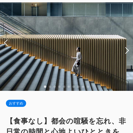
2
禁煙
37.00m
1~2名
税・サービス料込
キングサイズ×1
Wi-Fiあり（無料）
84,640
会員価格
円
大人
2
名
1
室
税・サービス料込
税・サービス料込
92,000
72,128
合計
円
会員価格
円
大人
2
名
1
室
税・サービス料込
78,400
合計
円
1
詳細
今すぐ予約
残り
室
詳細
今すぐ予約
ジュニア・テラス・スイート 【禁煙】
おすすめ
2
禁煙
54.00m
1~2名
デラックスダブル 【禁煙】＜ベッド幅
シングルサイズ / 幅90-130cm×2
【食事なし】都会の喧騒を忘れ、非
200センチ＞
Wi-Fiあり（無料）
日常の時間と心地よいひとときを