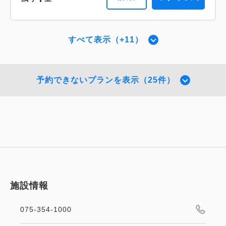
キングサイズ / 幅181-210cm×1
プレミアダブル 【禁煙】
2
禁煙
56.00m
1~2名
Wi-Fiあり（無料）
2
禁煙
42.00m
1~2名
シングルサイズ / 幅90-130cm×2
すべて表示（+11）
税・サービス料込
スーペリア・スーパーキング 【禁煙】
キングサイズ / 幅181-210cm×1
Wi-Fiあり（無料）
194,304
会員価格
円
＜ベッド幅240センチ＞
Wi-Fiあり（無料）
大人
2
名
1
室
税・サービス料込
予約できないプランを表示（25件）
税・サービス料込
211,200
2
禁煙
37.00m
1~2名
193,568
合計
円
会員価格
円
税・サービス料込
キングサイズ×1
Wi-Fiあり（無料）
109,250
大人
2
名
1
室
会員価格
円
税・サービス料込
210,400
大人
2
名
1
室
合計
円
1
税・サービス料込
税・サービス料込
詳細
今すぐ予約
残り
室
115,000
90,250
合計
円
会員価格
円
大人
2
名
1
室
1
税・サービス料込
詳細
今すぐ予約
残り
室
95,000
合計
円
1
詳細
今すぐ予約
残り
室
施設情報
ザ・サウザンド・スイート 【禁煙】
075-354-1000
2
禁煙
85.00m
1~2名
詳細
今すぐ予約
ハーモニー・スイート ダブル 【禁