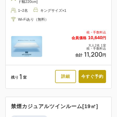
ド幅220cm]
1~2名
キングサイズ×1
Wi-Fiあり（無料）
税・手数料込
10,640
会員価格
円
大人
2
名
1
室
税・手数料込
11,200
合計
円
1
詳細
今すぐ予約
残り
室
禁煙カジュアルツインルーム[19㎡]