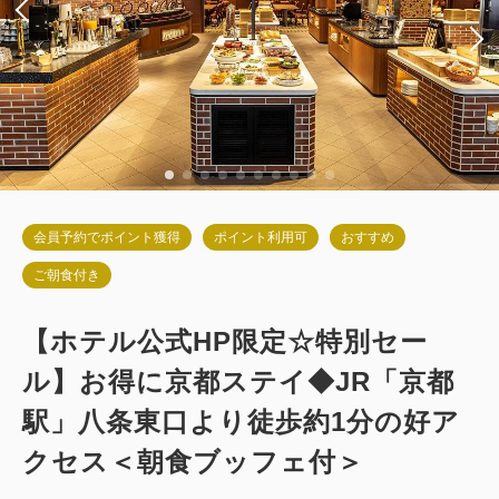
税・手数料込
16,434
会員価格
円
大人
2
名
1
室
税・手数料込
17,300
合計
円
詳細
今すぐ予約
会員予約でポイント獲得
ポイント利用可
おすすめ
ご朝食付き
【ホテル公式HP限定☆特別セー
ル】お得に京都ステイ◆JR「京都
駅」八条東口より徒歩約1分の好ア
クセス＜朝食ブッフェ付＞