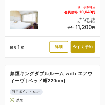
税・手数料込
10,640
会員価格
円
大人
2
名
1
室
税・手数料込
11,200
合計
円
1
詳細
今すぐ予約
残り
室
禁煙キングダブルルーム with エアウ
ィーヴ [ベッド幅220cm]
獲得ポイント 
532~
禁煙