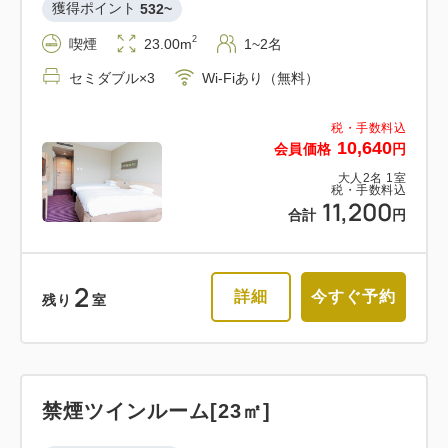
獲得ポイント 
532~
2
喫煙
23.00m
1~2名
セミダブル×3
Wi-Fiあり（無料）
税・手数料込
10,640
会員価格
円
大人
2
名
1
室
税・手数料込
11,200
合計
円
2
詳細
今すぐ予約
残り
室
禁煙ツインルーム[23㎡]