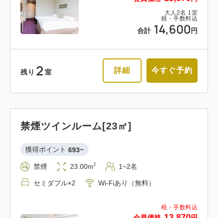
大人
2
名
1
室
税・手数料込
14,600
合計
円
2
詳細
今すぐ予約
残り
室
禁煙ツインルーム[23㎡]
獲得ポイント 
693~
2
禁煙
23.00m
1~2名
セミダブル×2
Wi-Fiあり（無料）
税・手数料込
13,870
会員価格
円