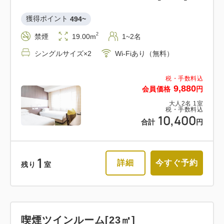
獲得ポイント 
494~
2
禁煙
19.00m
1~2名
シングルサイズ×2
Wi-Fiあり（無料）
税・手数料込
9,880
会員価格
円
大人
2
名
1
室
税・手数料込
10,400
合計
円
1
詳細
今すぐ予約
残り
室
喫煙ツインルーム[23㎡]