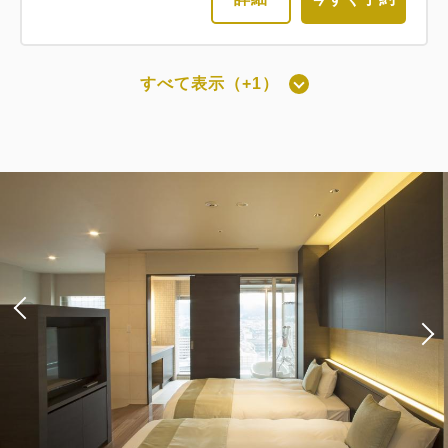
すべて表示（+1）
最上階スーペリアツインルーム禁煙
（洗い場付）[25㎡]
獲得ポイント 
883~
2
禁煙
25.00m
1~2名
セミダブル×2
Wi-Fiあり（無料）
税・手数料込
17,670
会員価格
円
大人
2
名
1
室
税・手数料込
18,600
合計
円