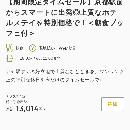
【期間限定タイムセール】京都駅前
からスマートに出発◎上質なホテ
ルステイを特別価格で！＜朝食ブッ
フェ付＞
朝食
現地払い・Web決済
in 15:00~ / out 11:00まで
京都駅すぐの好立地で上質なひとときを。ワンランク
上の特別な休日を今だけのタイムセールで♪
大人
2
名
1
室
税・手数料込
詳細
13,014
合計
円~