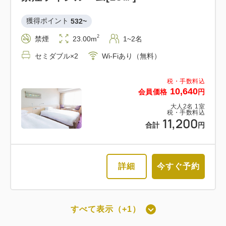
獲得ポイント 
532~
2
禁煙
23.00m
1~2名
セミダブル×2
Wi-Fiあり（無料）
税・手数料込
10,640
会員価格
円
大人
2
名
1
室
税・手数料込
11,200
合計
円
詳細
今すぐ予約
すべて表示（+1）
最上階スーペリアツインルーム禁煙