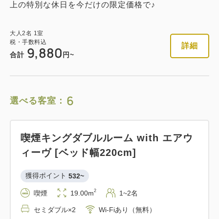
上の特別な休日を今だけの限定価格で♪
大人
2
名
1
室
税・手数料込
詳細
9,880
合計
円~
6
選べる客室：
喫煙キングダブルルーム with エアウ
ィーヴ [ベッド幅220cm]
獲得ポイント 
532~
2
喫煙
19.00m
1~2名
セミダブル×2
Wi-Fiあり（無料）