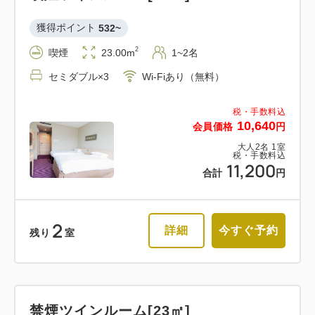
獲得ポイント 
532~
2
喫煙
23.00m
1~2名
セミダブル×3
Wi-Fiあり（無料）
税・手数料込
10,640
会員価格
円
大人
2
名
1
室
税・手数料込
11,200
合計
円
2
詳細
今すぐ予約
残り
室
禁煙ツインルーム[23㎡]