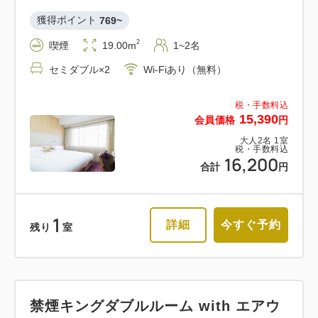
獲得ポイント 
769~
2
喫煙
19.00m
1~2名
セミダブル×2
Wi-Fiあり（無料）
税・手数料込
15,390
会員価格
円
大人
2
名
1
室
税・手数料込
16,200
合計
円
1
詳細
今すぐ予約
残り
室
禁煙キングダブルルーム with エアウ