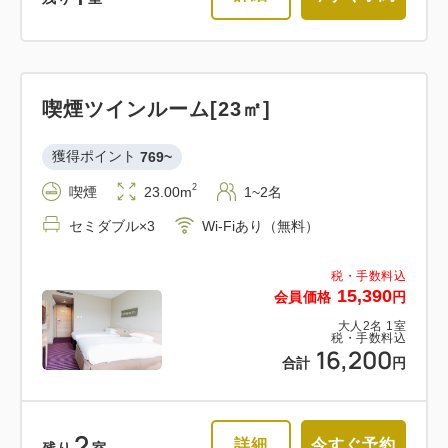
喫煙ツインルーム[23㎡]
獲得ポイント 
769~
2
喫煙
23.00m
1~2名
セミダブル×3
Wi-Fiあり（無料）
税・手数料込
15,390
会員価格
円
大人
2
名
1
室
税・手数料込
16,200
合計
円
2
詳細
今すぐ予約
残り
室