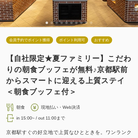
会員予約でポイント獲得
ポイント利用可
おすすめ
【自社限定★夏ファミリー】こだわ
りの朝食ブッフェが無料♪京都駅前
からスマートに迎える上質ステイ
＜朝食ブッフェ付＞
朝食
現地払い・Web決済
in 15:00~ / out 11:00まで
京都駅すぐの好立地で上質なひとときを。ワンランク