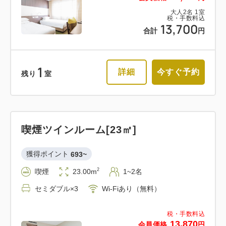
大人
2
名
1
室
税・手数料込
13,700
合計
円
1
詳細
今すぐ予約
残り
室
喫煙ツインルーム[23㎡]
獲得ポイント 
693~
2
喫煙
23.00m
1~2名
セミダブル×3
Wi-Fiあり（無料）
税・手数料込
13,870
会員価格
円