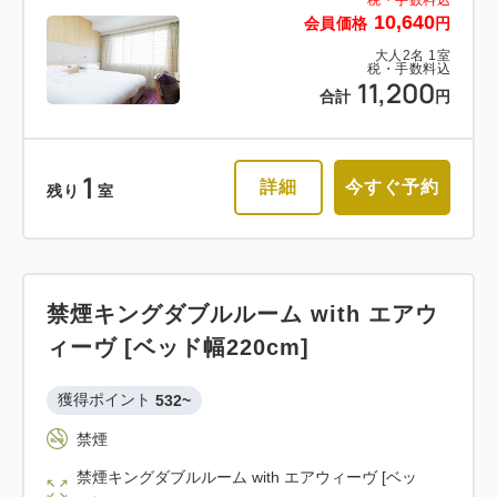
10,640
会員価格
円
大人
2
名
1
室
税・手数料込
11,200
合計
円
1
詳細
今すぐ予約
残り
室
禁煙キングダブルルーム with エアウ
ィーヴ [ベッド幅220cm]
獲得ポイント 
532~
禁煙
禁煙キングダブルルーム with エアウィーヴ [ベッ