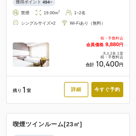
獲得ポイント 
494~
2
禁煙
19.00m
1~2名
シングルサイズ×2
Wi-Fiあり（無料）
税・手数料込
9,880
会員価格
円
大人
2
名
1
室
税・手数料込
10,400
合計
円
1
詳細
今すぐ予約
残り
室
喫煙ツインルーム[23㎡]