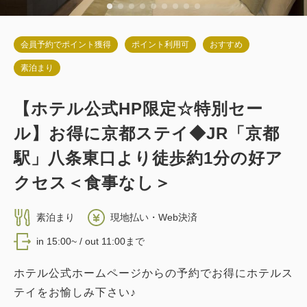
詳細
今すぐ予約
会員予約でポイント獲得
ポイント利用可
おすすめ
素泊まり
【ホテル公式HP限定☆特別セー
ル】お得に京都ステイ◆JR「京都
駅」八条東口より徒歩約1分の好ア
クセス＜食事なし＞
素泊まり
現地払い・Web決済
in 15:00~ / out 11:00まで
ホテル公式ホームページからの予約でお得にホテルス
テイをお愉しみ下さい♪