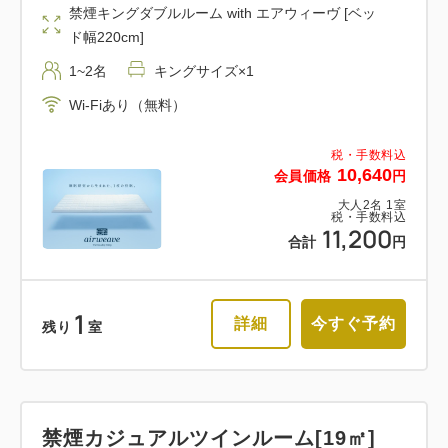
禁煙キングダブルルーム with エアウィーヴ [ベッ
ド幅220cm]
1~2名
キングサイズ×1
Wi-Fiあり（無料）
税・手数料込
10,640
会員価格
円
大人
2
名
1
室
税・手数料込
11,200
合計
円
1
詳細
今すぐ予約
残り
室
禁煙カジュアルツインルーム[19㎡]