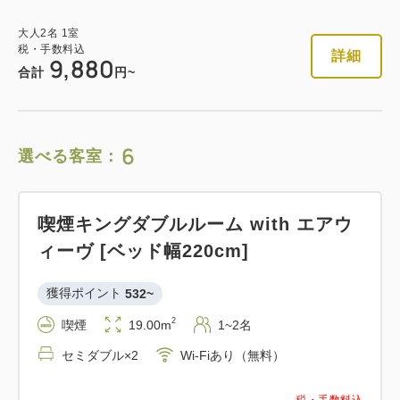
大人
2
名
1
室
税・手数料込
詳細
9,880
合計
円~
6
選べる客室：
喫煙キングダブルルーム with エアウ
ィーヴ [ベッド幅220cm]
獲得ポイント 
532~
2
喫煙
19.00m
1~2名
セミダブル×2
Wi-Fiあり（無料）
税・手数料込