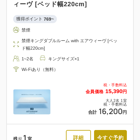
ィーヴ [ベッド幅220cm]
獲得ポイント 
769~
禁煙
禁煙キングダブルルーム with エアウィーヴ [ベッ
ド幅220cm]
1~2名
キングサイズ×1
Wi-Fiあり（無料）
税・手数料込
15,390
会員価格
円
大人
2
名
1
室
税・手数料込
16,200
合計
円
1
詳細
今すぐ予約
残り
室