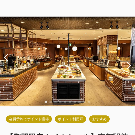
（洗い場付）[25㎡]
獲得ポイント 
646~
2
禁煙
25.00m
1~2名
セミダブル×2
Wi-Fiあり（無料）
税・手数料込
12,920
会員価格
円
大人
2
名
1
室
税・手数料込
13,600
合計
円
詳細
今すぐ予約
会員予約でポイント獲得
ポイント利用可
おすすめ