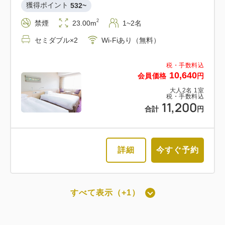
獲得ポイント 
532~
2
禁煙
23.00m
1~2名
セミダブル×2
Wi-Fiあり（無料）
税・手数料込
10,640
会員価格
円
大人
2
名
1
室
税・手数料込
11,200
合計
円
詳細
今すぐ予約
すべて表示（+1）
最上階スーペリアツインルーム禁煙
（洗い場付）[25㎡]