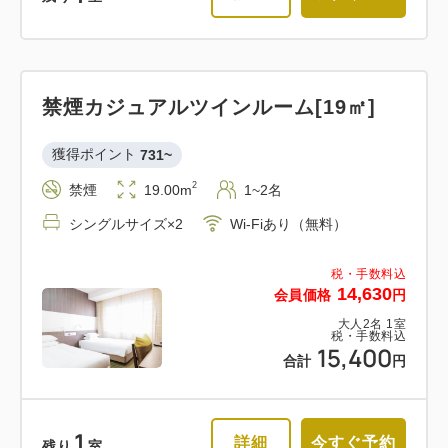
禁煙カジュアルツインルーム[19㎡]
獲得ポイント 
731~
2
禁煙
19.00m
1~2名
シングルサイズ×2
Wi-Fiあり（無料）
税・手数料込
14,630
会員価格
円
大人
2
名
1
室
税・手数料込
15,400
合計
円
1
詳細
今すぐ予約
残り
室