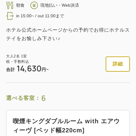
朝食
現地払い・Web決済
in 15:00~ / out 11:00まで
ホテル公式ホームページからの予約でお得にホテルス
テイをお愉しみ下さい♪
大人
2
名
1
室
税・手数料込
詳細
14,630
合計
円~
6
選べる客室：
喫煙キングダブルルーム with エアウ
ィーヴ [ベッド幅220cm]