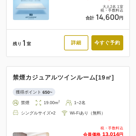
大人
2
名
1
室
税・手数料込
14,600
合計
円
1
詳細
今すぐ予約
残り
室
禁煙カジュアルツインルーム[19㎡]
獲得ポイント 
650~
2
禁煙
19.00m
1~2名
シングルサイズ×2
Wi-Fiあり（無料）
税・手数料込
13,014
会員価格
円