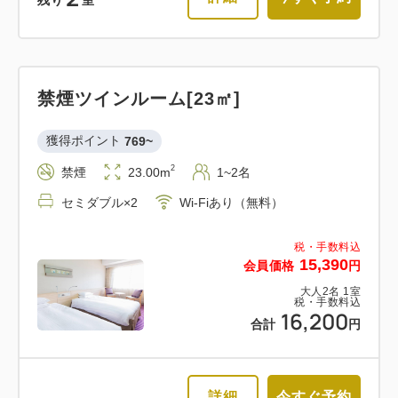
禁煙ツインルーム[23㎡]
獲得ポイント 
769~
2
禁煙
23.00m
1~2名
セミダブル×2
Wi-Fiあり（無料）
税・手数料込
15,390
会員価格
円
大人
2
名
1
室
税・手数料込
16,200
合計
円
詳細
今すぐ予約