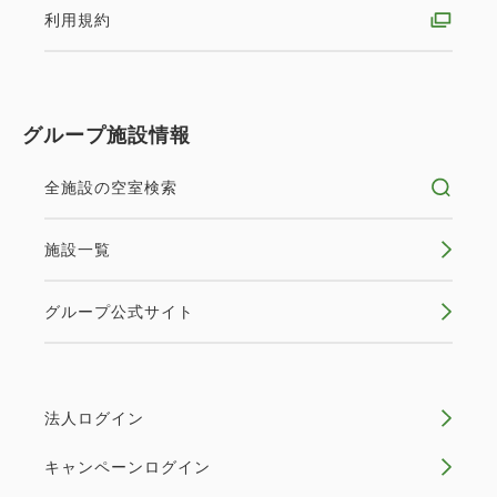
利用規約
お荷物は無料でお預かりします）
◇アメニティバー＆ピローバーでお好みのアイテムが
選べます。※数に限りあり
◇コンビニは徒歩1分圏内で便利！
グループ施設情報
◇当館より徒歩3分！ニデック京都タワー展望室割引
券プレゼント！
全施設の空室検索
※一部ご利用除外日有：8月16日、年末年始、他イ
ベント貸し切り時はご利用いただけません。
施設一覧
◇営業時間等の詳細は公式HPをご確認下さい。
◇幼児の添い寝無料（小学生未満、ベッド1台・大人
グループ公式サイト
1名様につき1名様）
◇全室「Wi-Fi」接続可能
◇コワーキングスペース利用可能
法人ログイン
◇全室禁煙
◇ホテルには専用駐車場・提携駐車場はございませ
キャンペーンログイン
ん。