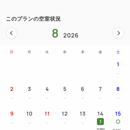
ご用意！
「野菜の豚巻き」や「まるごとトマトの肉 詰め」と
このプランの空室状況
いった、野菜の旨味を引き出す五十家グループならで
8
はのメニューが並びます。
2026
★食材内容（1人前）：ISO BBQ
日
月
火
水
木
金
土
野菜の豚巻き/まるごとトマトの肉詰め
1
豪州産牛ロース 120g/豚肩ロース 100g
焼きおにぎり/トルティーヤチップス
◎サラダ＆焼き野菜の食べ放題つき
2
3
4
5
6
7
8
ディナー営業時間：17：00～21：00（LO：20：
00）
※ご利用時間を以下からご選択ください。
9
10
11
12
13
14
15
・18：00～、19：00～
1
11,650