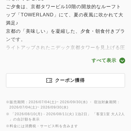
ご夕食は、京都タワービル10階の開放的なルーフト
ップ「TOWERLAND」にて、夏の夜風に吹かれて大
満足♪
京都の「美味しい」を凝縮した、夕食・朝食付きプラ
ンです。
ライトアップされたニデック京都タワーを見上げる圧
倒的ロケーションでの夕食と、レストラン「レジー
すべて表示
ナ」でのこだわり朝食をお楽しみください。
■夕食/朝食のご案内■
クーポン獲得
□夕食のご案内
当館より徒歩３分、京都タワービル10階の開放的な
※販売期間：2026/07/04(土)~ 2026/09/30(水) ・ 宿泊対象期間：
ルーフトップバー＆BBQスポット「TOWERLAND」
2026/07/04(土)~ 2026/09/30(水)
にて、
※ 「
2026/08/10(月)
- 2026/08/11(火)
1泊2日
」 「
客室1室 大人2人
」の合計額を表示
京都で大人気の野菜ダイニング「五十家グループ
※料金には消費税・サービス料を含みます
（ISO FARM）」が監修した【ISO BBQコース】を