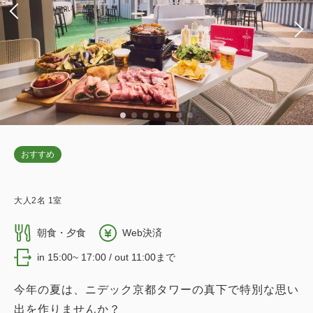
おすすめ
大人
2
名
1
室
朝食・夕食
Web決済
in 15:00~ 17:00 / out 11:00まで
今年の夏は、ニデック京都タワーの真下で特別な思い
出を作りませんか？