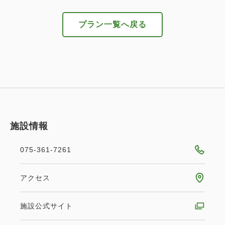
━━━━━━━━━━━━━
プラン一覧へ戻る
□朝食のご案内
内容：洋食ビュッフェスタイル
場所・時間：1F「レストランレジーナ」 7:00-
10:00（最終入店9:30）
様々なライフスタイルに合わせてお選びいただけるメ
ニューを揃えました。
目覚めの空腹を心地よく満たす洋食ビュッフェにて、
充実した朝のひとときをお過ごしください。
施設情報
※内容は予告なく変更になることがあります。
075-361-7261
※添い寝のお子様には朝食は付きませんのでご了承く
ださい。
アクセス
※画像はイメージです。
施設公式サイト
■ホテルからのご案内■
◇チェックイン15時／チェックアウト11時（前後の