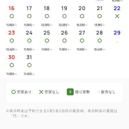
15,090
～
※夕食に関するご注意※
16
17
18
19
20
21
22
・フリーフロードリンクは含まれておりませんので、
ご利用の場合は現地にてご精算ください。
11,650
～
11,650
～
12,030
～
12,030
～
12,030
～
13,180
～
・添い寝のお子様のお食事・ドリンクは含まれており
23
24
25
26
27
28
29
ません。
・年齢制限のあるメニューのご用意はございません。
12,420
～
11,650
～
11,650
～
11,650
～
11,650
～
12,420
～
大人の方と同料金でご利用ください。
30
31
・恐れ入りますが、アレルギーやお食事の嗜好に関し
て対応が出来かねます。
11,650
～
11,450
～
・食事内容は仕入状況により変更となる場合がござい
ます。
5
空室あり
空室なし
残り室数
販売なし
・提供メニューのテイクアウトはできません。
・台風や天災等の荒天時には営業を取りやめる場合が
ございます。
※表示料金は予約できる1室1名1泊目の最安値。表示料金の通貨は
「円」です。
・キャンセルポリシーをご確認の上、ご予約にお進み
ください。