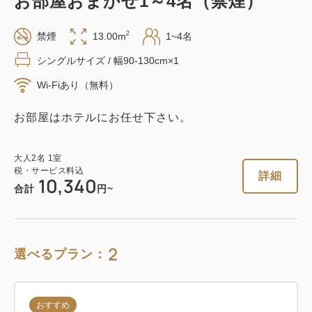
お部屋おまかせ1～4名（禁煙）
2
禁煙
13.00m
1~4名
シングルサイズ / 幅90-130cm×1
Wi-Fiあり（無料）
お部屋はホテルにお任せ下さい。
大人
2
名
1
室
税・サービス料込
詳細
10,340
合計
円~
2
選べるプラン：
おすすめ