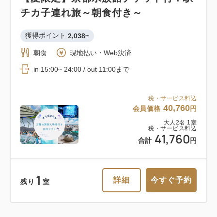
チカ子連れ旅～朝食付き～
1
詳細
今すぐ予約
残り
室
獲得ポイント 
2,038~
朝食
現地払い・Web決済
in 15:00~ 24:00 / out 11:00まで
おすすめ
税・サービス料込
40,760
会員価格
円
【ポッキリ価格】選べるお部屋を特別
大人
2
名
1
室
割引！京都旅行をスマートステイ～朝
税・サービス料込
41,760
食付き～
合計
円
朝食
現地払い・Web決済
1
詳細
今すぐ予約
in 15:00~ 24:00 / out 11:00まで
残り
室
税・サービス料込