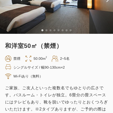
税・サービス料込
30,500
会員価格
円
1
詳細
今すぐ予約
残り
室
大人
2
名
1
室
税・サービス料込
31,500
合計
円
おすすめ
和洋室50㎡（禁煙）
1
詳細
今すぐ予約
残り
室
【10日間祭】～京都タワーホテルにて
2
禁煙
50.00m
2~5名
お得な月初フェス開催中！朝食付き～
シングルサイズ / 幅90-130cm×2
おすすめ
Wi-Fiあり（無料）
朝食
現地払い・Web決済
in 15:00~ 24:00 / out 11:00まで
ご家族、ご友人といった複数名でもゆとりの広さで
【ポッキリ価格】選べるお部屋を特別
す。バスルーム・トイレが独立。6畳分の畳スペース
割引！京都旅行をスマートステイ～食
税・サービス料込
にはテレビもあり、靴を脱いでゆったりとおくつろぎ
事なし～
24,440
会員価格
円
いただけます。※2タイプありますが、ご予約の際は