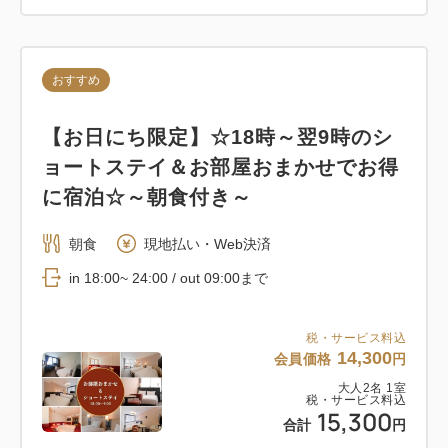
おすすめ
【お日にち限定】☆18時～翌9時のシ
ョートステイ＆お部屋おまかせでお得
に宿泊☆～朝食付き～
朝食
現地払い・Web決済
in 18:00~ 24:00 / out 09:00まで
税・サービス料込
14,300
会員価格
円
大人
2
名
1
室
税・サービス料込
15,300
合計
円