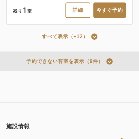
残り
室
素泊まり
現地払い・Web決済
1
詳細
今すぐ予約
残り
室
in 15:00~ 24:00 / out 11:00まで
シンプルステイ～朝食付き～
税・サービス料込
すべて表示（+12）
24,200
会員価格
円
おすすめ
朝食
現地払い・Web決済
大人
2
名
1
室
税・サービス料込
25,200
京都の夜景に乾杯！TOWERLANDで
in 15:00~ 23:00 / out 11:00まで
予約できない客室を表示（9件）
合計
円
使えるワンドリンク特典付きプラン～
クーポン獲得
食事なし～
税・サービス料込
35,360
会員価格
円
素泊まり
現地払い・Web決済
大人
2
名
1
室
税・サービス料込
36,360
in 15:00~ 24:00 / out 11:00まで
1
合計
円
詳細
今すぐ予約
残り
室
クーポン獲得
税・サービス料込
施設情報
35,080
会員価格
円
大人
2
名
1
室