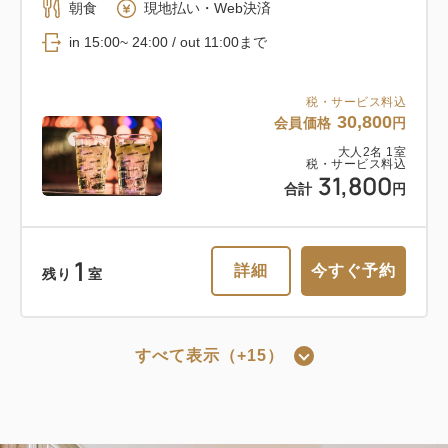
朝食
現地払い・Web決済
in 15:00~ 24:00 / out 11:00まで
税・サービス料込
30,800
会員価格
円
大人
2
名
1
室
税・サービス料込
31,800
合計
円
1
詳細
今すぐ予約
残り
室
すべて表示（+15）
おすすめ
京都の夜景に乾杯！TOWERLANDで