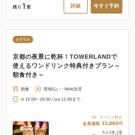
京都旅～朝食付き～
1
詳細
今すぐ予約
残り
室
朝食
現地払い・Web決済
in 15:00~ 23:00 / out 11:00まで
おすすめ
税・サービス料込
29,900
会員価格
円
京都の夜景に乾杯！TOWERLANDで
大人
2
名
1
室
税・サービス料込
使えるワンドリンク特典付きプラン～
30,900
合計
円
朝食付き～
クーポン獲得
朝食
現地払い・Web決済
in 15:00~ 24:00 / out 11:00まで
1
詳細
今すぐ予約
残り
室
税・サービス料込
33,860
会員価格
円
大人
2
名
1
室