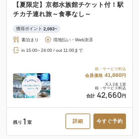
【夏限定】京都水族館チケット付！駅
さい～朝食付き～
チカ子連れ旅～食事なし～
1
詳細
今すぐ予約
残り
室
朝食
現地払い・Web決済
獲得ポイント 
2,083~
in 15:00~ 23:00 / out 11:00まで
素泊まり
現地払い・Web決済
in 15:00~ 24:00 / out 11:00まで
税・サービス料込
おすすめ
34,360
会員価格
円
大人
2
名
1
室
税・サービス料込
【6-9月のご予約に】夏の京都を静か
税・サービス料込
36,360
41,660
会員価格
円
合計
円
に堪能！展望券付き◎ゆったりめぐる
大人
2
名
1
室
税・サービス料込
京都旅～朝食付き～
42,660
クーポン獲得
合計
円
朝食
現地払い・Web決済
in 15:00~ 23:00 / out 11:00まで
1
詳細
今すぐ予約
1
残り
室
詳細
今すぐ予約
残り
室
税・サービス料込