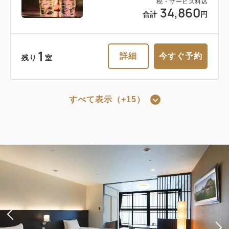
税・サービス料込
34,860
合計
円
おすすめ
【10日間祭】～京都タワーホテルにて
1
詳細
今すぐ予約
残り
室
お得な月初フェス開催中！食事なし～
素泊まり
現地払い・Web決済
すべて表示（+15）
in 15:00~ 24:00 / out 11:00まで
おすすめ
京都の夜景に乾杯！TOWERLANDで
税・サービス料込
21,680
会員価格
円
使えるワンドリンク特典付きプラン～
大人
2
名
1
室
食事なし～
税・サービス料込
22,680
合計
円
素泊まり
現地払い・Web決済
クーポン獲得
in 15:00~ 24:00 / out 11:00まで