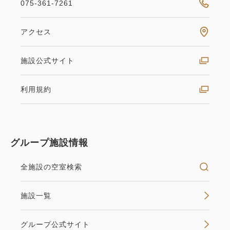
075-361-7261
税・サービス料込
おすすめ
36,080
合計
円
1
詳細
今すぐ予約
残り
室
ダブル15㎡（禁煙）
アクセス
【10日間祭】～京都タワーホテルにて
お得な月初フェス開催中！朝食付き～
1
詳細
今すぐ予約
禁煙
15㎡
1~2名
残り
室
施設公式サイト
朝食
現地払い・Web決済
ダブルサイズ / 幅131-150cm×1
【17時IN-10時OUTショートステイ】
利用規約
in 15:00~ 24:00 / out 11:00まで
お日にち限定！価格&アクセス重視の
Wi-Fiあり（無料）
方におすすめ♪～食事なし～
おすすめ
お2人でもゆっくりとおくつろぎいただけます。
税・サービス料込
26,960
会員価格
円
素泊まり
現地払い・Web決済
グループ施設情報
【6-9月のご予約に】夏の京都を静か
大人
2
名
1
室
in 17:00~ 23:00 / out 10:00まで
空室なし
税・サービス料込
詳細
に堪能！展望券付き◎ゆったりめぐる
27,960
全施設の空室検索
合計
円
京都旅～食事なし～
税・サービス料込
30,500
クーポン獲得
会員価格
円
施設一覧
空室カレンダー
素泊まり
現地払い・Web決済
大人
2
名
1
室
税・サービス料込
in 15:00~ 23:00 / out 11:00まで
31,500
グループ公式サイト
合計
円