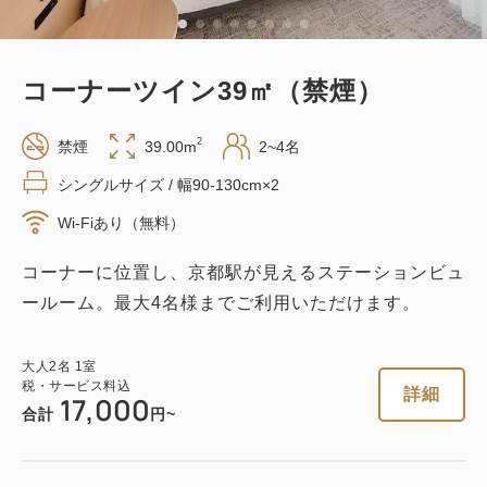
コーナーツイン39㎡（禁煙）
2
禁煙
39.00m
2~4名
シングルサイズ / 幅90-130cm×2
Wi-Fiあり（無料）
コーナーに位置し、京都駅が見えるステーションビュ
ールーム。最大4名様までご利用いただけます。
大人
2
名
1
室
税・サービス料込
詳細
17,000
合計
円~