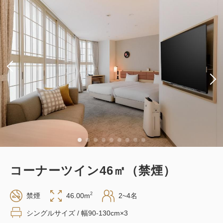
使えるワンドリンク特典付きプラン～
食事なし～
素泊まり
現地払い・Web決済
in 15:00~ 24:00 / out 11:00まで
税・サービス料込
27,440
会員価格
円
大人
2
名
1
室
税・サービス料込
28,440
合計
円
コーナーツイン46㎡（禁煙）
1
詳細
今すぐ予約
残り
室
2
禁煙
46.00m
2~4名
シングルサイズ / 幅90-130cm×3