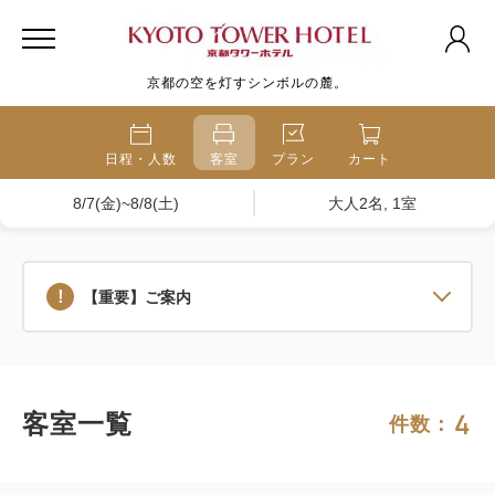
京都の空を灯すシンボルの麓。
日程・人数
客室
プラン
カート
8/7(金)~8/8(土)
大人2名, 1室
【重要】ご案内
4
客室一覧
件数：