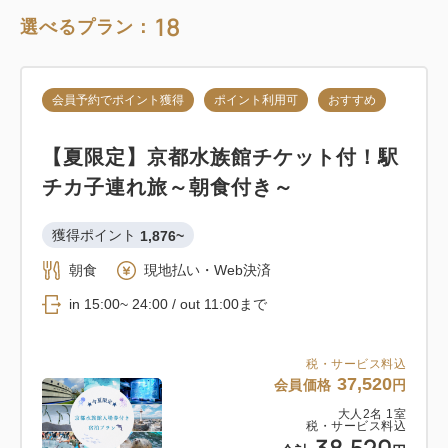
18
選べるプラン：
会員予約でポイント獲得
ポイント利用可
おすすめ
【夏限定】京都水族館チケット付！駅
チカ子連れ旅～朝食付き～
獲得ポイント 
1,876~
朝食
現地払い・Web決済
in 15:00~ 24:00 / out 11:00まで
税・サービス料込
37,520
会員価格
円
大人
2
名
1
室
税・サービス料込
38,520