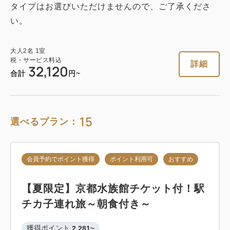
大人
2
名
1
室
タイプはお選びいただけませんので、ご了承くださ
税・サービス料込
素泊まり
現地払い・Web決済
25,440
合計
円
い。
in 15:00~ 24:00 / out 11:00まで
クーポン獲得
大人
2
名
1
室
税・サービス料込
税・サービス料込
詳細
32,120
17,000
会員価格
円
合計
円~
大人
2
名
1
室
税・サービス料込
1
18,000
詳細
今すぐ予約
残り
室
合計
円
15
選べるプラン：
クーポン獲得
＜1日1室＞公式HP限定！広々とした
会員予約でポイント獲得
ポイント利用可
おすすめ
客室でゆったりステイをお楽しみくだ
1
詳細
今すぐ予約
残り
室
さい～食事なし～
【夏限定】京都水族館チケット付！駅
チカ子連れ旅～朝食付き～
素泊まり
現地払い・Web決済
獲得ポイント 
2,281~
in 15:00~ 23:00 / out 11:00まで