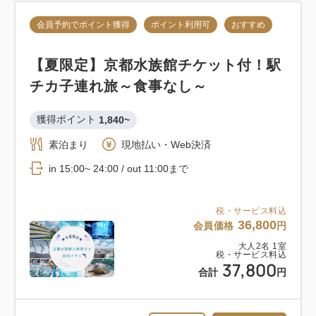
20,600
会員価格
円
大人
2
名
1
室
会員予約でポイント獲得
ポイント利用可
おすすめ
税・サービス料込
21,600
合計
円
【夏限定】京都水族館チケット付！駅
チカ子連れ旅～食事なし～
クーポン獲得
獲得ポイント 
1,840~
素泊まり
現地払い・Web決済
1
詳細
今すぐ予約
残り
室
in 15:00~ 24:00 / out 11:00まで
税・サービス料込
36,800
会員価格
円
おすすめ
大人
2
名
1
室
税・サービス料込
37,800
合計
円
【6-9月のご予約に】夏の京都を静か
に堪能！展望券付き◎ゆったりめぐる