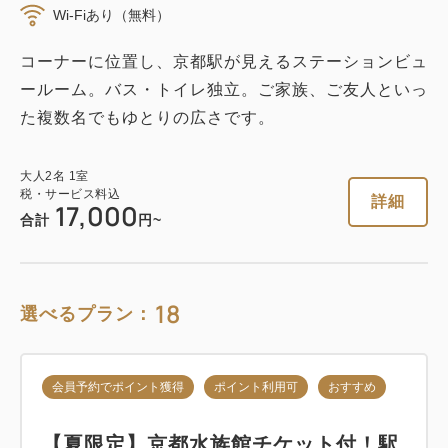
おすすめ
Wi-Fiあり（無料）
コーナーに位置し、京都駅が見えるステーションビュ
【ポッキリ価格】選べるお部屋を特別
ールーム。バス・トイレ独立。ご家族、ご友人といっ
割引！京都旅行をスマートステイ～食
た複数名でもゆとりの広さです。
事なし～
大人
2
名
1
室
素泊まり
現地払い・Web決済
税・サービス料込
詳細
17,000
in 15:00~ 24:00 / out 11:00まで
合計
円~
税・サービス料込
17,000
会員価格
円
18
選べるプラン：
大人
2
名
1
室
税・サービス料込
18,000
合計
円
会員予約でポイント獲得
ポイント利用可
おすすめ
クーポン獲得
【夏限定】京都水族館チケット付！駅