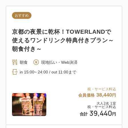
32,960
会員価格
円
大人
2
名
1
室
税・サービス料込
おすすめ
33,960
シンプルステイ～食事なし～
合計
円
京都の夜景に乾杯！TOWERLANDで
素泊まり
現地払い・Web決済
クーポン獲得
使えるワンドリンク特典付きプラン～
in 15:00~ 23:00 / out 11:00まで
朝食付き～
税・サービス料込
1
朝食
現地払い・Web決済
詳細
今すぐ予約
残り
室
31,400
会員価格
円
in 15:00~ 24:00 / out 11:00まで
大人
2
名
1
室
税・サービス料込
32,400
合計
円
税・サービス料込
38,440
おすすめ
会員価格
円
クーポン獲得
大人
2
名
1
室
税・サービス料込
【10日間祭】～京都タワーホテルにて
39,440
合計
円
お得な月初フェス開催中！食事なし～
1
詳細
今すぐ予約