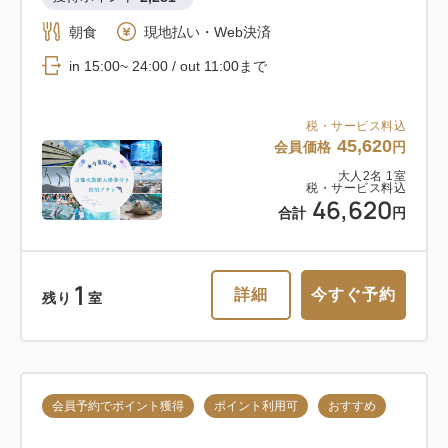
おすすめ
朝食
現地払い・Web決済
税・サービス料込
in 15:00~ 24:00 / out 11:00まで
【ポッキリ価格】選べるお部屋を特別
30,400
会員価格
円
割引！京都旅行をスマートステイ～朝
大人
2
名
1
室
税・サービス料込
食付き～
税・サービス料込
32,400
45,620
合計
円
会員価格
円
朝食
現地払い・Web決済
大人
2
名
1
室
税・サービス料込
クーポン獲得
46,620
in 15:00~ 24:00 / out 11:00まで
合計
円
税・サービス料込
1
1
20,600
会員価格
円
詳細
今すぐ予約
詳細
今すぐ予約
残り
室
残り
室
大人
2
名
1
室
税・サービス料込
21,600
合計
円
＜1日1室＞公式HP限定！広々とした
会員予約でポイント獲得
ポイント利用可
おすすめ
クーポン獲得
客室でゆったりステイをお楽しみくだ