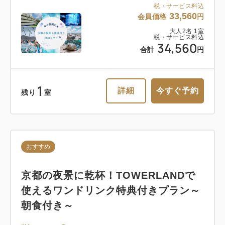
税・サービス料込
33,560
会員価格
円
大人
2
名
1
室
税・サービス料込
34,560
合計
円
1
詳細
今すぐ予約
残り
室
おすすめ
京都の夜景に乾杯！TOWERLANDで
使えるワンドリンク特典付きプラン～
朝食付き～