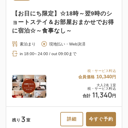
【お日にち限定】☆18時～翌9時のシ
ョートステイ＆お部屋おまかせでお得
に宿泊☆～食事なし～
素泊まり
現地払い・Web決済
in 18:00~ 24:00 / out 09:00まで
税・サービス料込
10,340
会員価格
円
大人
2
名
1
室
税・サービス料込
11,340
合計
円
3
詳細
今すぐ予約
残り
室