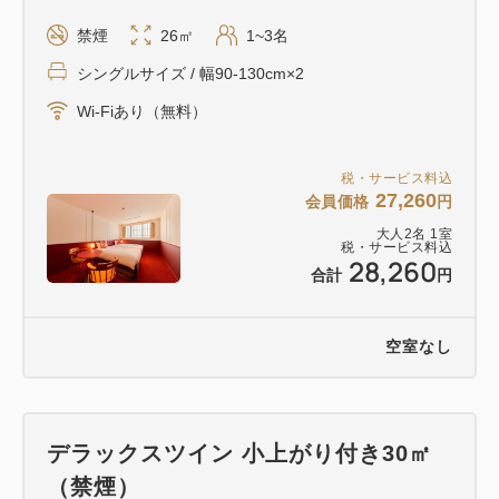
禁煙
26㎡
1~3名
シングルサイズ / 幅90-130cm×2
Wi-Fiあり（無料）
税・サービス料込
27,260
会員価格
円
大人
2
名
1
室
税・サービス料込
28,260
合計
円
空室なし
デラックスツイン 小上がり付き30㎡
（禁煙）