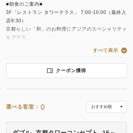
■朝食のご案内■
3F「レストラン タワーテラス」 7:00-10:00（最終入
店9:30）
京都らしい「和」のお料理にアジアのスペシャリティ
をプラス。
祇園辻利のtea barや抹茶スイーツも楽しい和洋オリ
すべて表示
エンタルの朝食ビュッフェ。
※内容は予告なく変更になることがあります。
※添い寝のお子様には朝食は付きませんのでご了承く
クーポン獲得
ださい。
※画像はイメージです。
■ホテルからのご案内■
0
選べる客室：
◇JR・地下鉄【京都駅】より地下通路直結。 *地下
入口は店舗営業時間外は閉鎖
◇ホテルには専用駐車場・提携駐車場はございませ
ダブル -京都タワーコンセプト- 15～