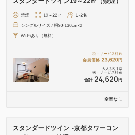
スタンダードツイン19～22㎡（禁煙）
当ホテルにおきましてもご宿泊料金に応じた宿泊税を
ご負担いただきます。
禁煙
19～22㎡
1~2名
※食事等を含まない室料のみが課税対象です。
シングルサイズ / 幅90-130cm×2
Wi-Fiあり（無料）
税・サービス料込
23,620
会員価格
円
大人
2
名
1
室
税・サービス料込
24,620
合計
円
空室なし
スタンダードツイン -京都タワーコン