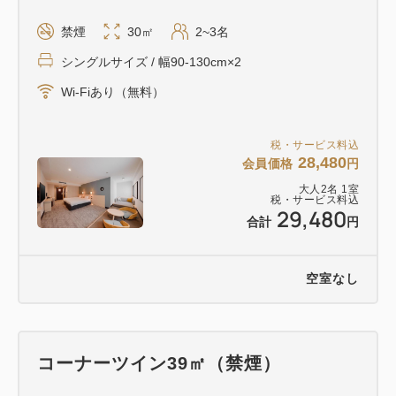
禁煙
30㎡
2~3名
シングルサイズ / 幅90-130cm×2
Wi-Fiあり（無料）
税・サービス料込
28,480
会員価格
円
大人
2
名
1
室
税・サービス料込
29,480
合計
円
空室なし
コーナーツイン39㎡（禁煙）