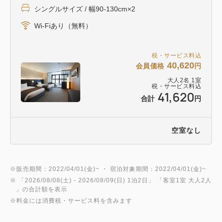
シングルサイズ / 幅90-130cm×2
Wi-Fiあり（無料）
税・サービス料込
40,620
会員価格
円
大人
2
名
1
室
税・サービス料込
41,620
合計
円
空室なし
※販売期間：2022/04/01(金)~ ・ 宿泊対象期間：2022/04/01(金)~
※ 「
2026/08/08(土)
- 2026/08/09(日)
1泊2日
」 「
客室1室 大人2人
」の合計額を表示
※料金には消費税・サービス料を含みます