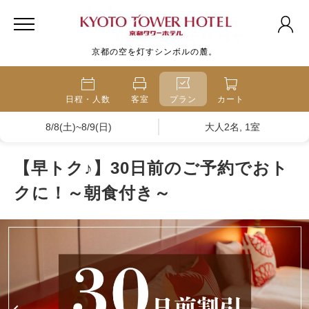
京都の空を灯すシンボルの麓。
日程・人数
客室
プラン
カート
8/8(土)~8/9(日)
大人2名, 1室
【早トク♪】30日前のご予約でおト
クに！～朝食付き～