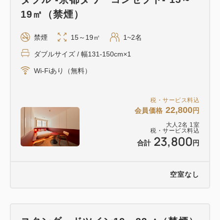
ん。
19㎡（禁煙）
◇地上100m ニデック京都タワー展望室割引券プレ
ゼント！
禁煙
15～19㎡
1~2名
*一部ご利用除外日有：8月16日、年末年始、他イベ
ダブルサイズ / 幅131-150cm×1
ント貸し切り時はご利用いただけません。
Wi-Fiあり（無料）
*営業時間等の詳細は公式HPをご確認下さい。
◇8F ホテルフロント・ロビー
税・サービス料込
チェックイン15時チェックアウト11時、前後のお荷
22,800
会員価格
円
物は無料でお預かりします。
大人
2
名
1
室
◇幼児の添い寝無料（小学生未満、ベッド1台・大人
税・サービス料込
23,800
合計
円
1名様につき1名様）
◇全室「Wi-Fi」接続可能
※店舗内施設の営業時間については、公式HPをご確
空室なし
認下さい。
京都市では、「京都市宿泊条例」が施行され、