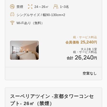
禁煙
24～26㎡
1~3名
シングルサイズ / 幅90-130cm×2
Wi-Fiあり（無料）
税・サービス料込
25,240
会員価格
円
大人
2
名
1
室
税・サービス料込
26,240
合計
円
空室なし
スーペリアツイン -京都タワーコンセ
プト- 26㎡（禁煙）