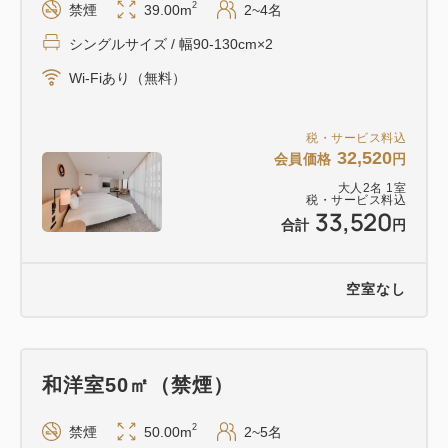
2
禁煙
39.00m
2~4名
シングルサイズ / 幅90-130cm×2
Wi-Fiあり（無料）
税・サービス料込
32,520
会員価格
円
大人
2
名
1
室
税・サービス料込
33,520
合計
円
空室なし
和洋室50㎡（禁煙）
2
禁煙
50.00m
2~5名