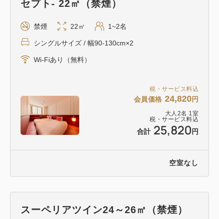
セプト- 22㎡（禁煙）
禁煙
22㎡
1~2名
シングルサイズ / 幅90-130cm×2
Wi-Fiあり（無料）
税・サービス料込
24,820
会員価格
円
大人
2
名
1
室
税・サービス料込
25,820
合計
円
空室なし
スーペリアツイン24～26㎡（禁煙）