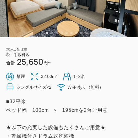
大人
1
名
1
室
税・手数料込
25,650
合計
円~
2
禁煙
32.00m
1~2名
シングルサイズ×2
Wi-Fiあり（無料）
■32平米
ベッド幅 100cm × 195cmを2台ご用意
★以下の充実した設備もたくさんご用意★
・乾燥機付きドラム式洗濯機