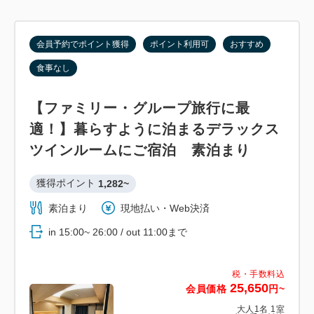
会員予約でポイント獲得
ポイント利用可
おすすめ
食事なし
【ファミリー・グループ旅行に最
適！】暮らすように泊まるデラックス
ツインルームにご宿泊 素泊まり
獲得ポイント 
1,282~
素泊まり
現地払い・Web決済
in 15:00~ 26:00 / out 11:00まで
税・手数料込
25,650
会員価格
円~
大人
1
名
1
室