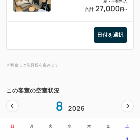
税・手数料込
27,000
合計
円~
日付を選択
※料金には消費税を含みます
この客室の空室状況
8
2026
日
月
火
水
木
金
土
1