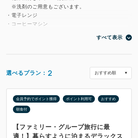
※洗剤のご用意もございます。
・電子レンジ
・コーヒーマシン
・冷蔵庫※冷凍庫付き
すべて表示
～泊まってReFa体験！！～
デラックスルームでは髪に触れるすべての瞬間を、
ReFaで堪能いただけます。
2
選べるプラン：
・ReFa BEAUTECH DRYER BX
・ReFa FINE BUBBLE U
・ReFa STRAIGHT IRON PRO
会員予約でポイント獲得
ポイント利用可
おすすめ
朝食付
ReFa BEAUTECH DRYER BXはヘアドライの速さ
と、髪の仕上がりの美しさ。
【ファミリー・グループ旅行に最
日本のトップサロンと世界的モーターメーカーとの共
適！】暮らすように泊まるデラックス
同開発で実現されたドライヤーをお部屋でご堪能いた