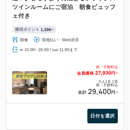
だけます。
ツインルームにご宿泊 朝食ビュッフ
ReFa FINE BUBBLE Uはウルトラファインバブルが
ェ付き
肌と頭皮を優しく洗い上げるシャワー。
獲得ポイント 
1,396~
肌と髪をさらに美しくする仕上がりをお部屋でご堪能
いただけます。
朝食
現地払い・Web決済
ReFa STRAIGHT IRON PROはReFa独自のカーボ
in 15:00~ 26:00 / out 11:00まで
ンレイヤープレートが、水・熱・圧によるダメージを
最小限に抑え、キューティクルの損傷を防ぎます。
税・手数料込
27,930
会員価格
円~
美容とリフレッシュの贅沢な時間をお過ごしくださ
大人
1
名
1
室
税・手数料込
い。
29,400
合計
円~
※お風呂場はシャワーブースのご用意、バスタブはご
ざいませんので予めご了承くださいませ。
日付を選択