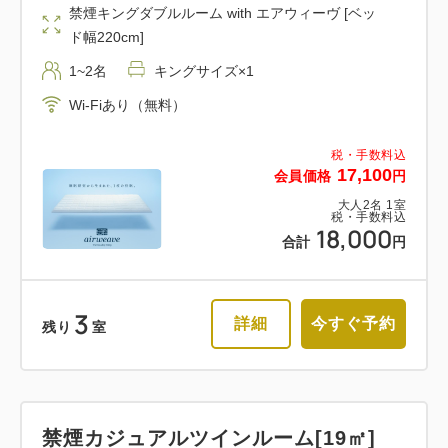
禁煙キングダブルルーム with エアウィーヴ [ベッ
ド幅220cm]
1~2名
キングサイズ×1
Wi-Fiあり（無料）
税・手数料込
17,100
会員価格
円
大人
2
名
1
室
税・手数料込
18,000
合計
円
3
詳細
今すぐ予約
残り
室
禁煙カジュアルツインルーム[19㎡]