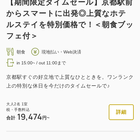
【期間限定タイムセール】京都駅前
からスマートに出発◎上質なホテ
ルステイを特別価格で！＜朝食ブッ
フェ付＞
朝食
現地払い・Web決済
in 15:00~ / out 11:00まで
京都駅すぐの好立地で上質なひとときを。ワンランク
上の特別な休日を今だけのタイムセールで♪
大人
2
名
1
室
税・手数料込
詳細
19,474
合計
円~