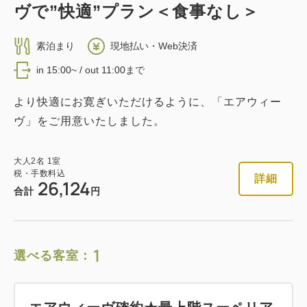
ヴで”快適”プラン＜食事なし＞
素泊まり
現地払い・Web決済
in 15:00~ / out 11:00まで
より快適にお寛ぎいただけるように、「エアウィー
ヴ」をご用意いたしました。
大人
2
名
1
室
税・手数料込
詳細
26,124
合計
円
1
選べる客室：