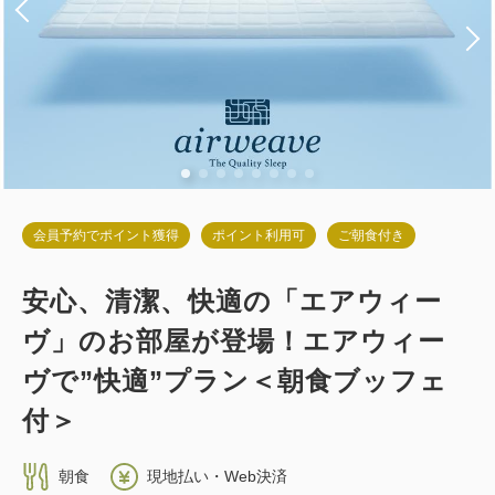
税・手数料込
25,460
会員価格
円
大人
2
名
1
室
税・手数料込
26,800
合計
円
詳細
今すぐ予約
会員予約でポイント獲得
ポイント利用可
ご朝食付き
安心、清潔、快適の「エアウィー
ヴ」のお部屋が登場！エアウィー
ヴで”快適”プラン＜朝食ブッフェ
付＞
朝食
現地払い・Web決済