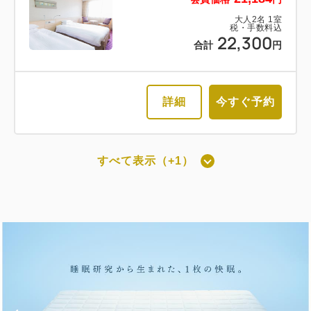
大人
2
名
1
室
税・手数料込
22,300
合計
円
詳細
今すぐ予約
すべて表示（+1）
最上階スーペリアツインルーム禁煙
（洗い場付）[25㎡]
獲得ポイント 
1,273~
2
禁煙
25.00m
1~2名
セミダブル×2
Wi-Fiあり（無料）