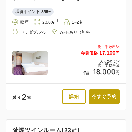
獲得ポイント 
855~
2
喫煙
23.00m
1~2名
セミダブル×3
Wi-Fiあり（無料）
税・手数料込
17,100
会員価格
円
大人
2
名
1
室
税・手数料込
18,000
合計
円
2
詳細
今すぐ予約
残り
室
禁煙ツインルーム[23㎡]