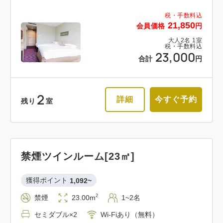
税・手数料込
21,850
会員価格
円
大人
2
名
1
室
税・手数料込
23,000
合計
円
2
詳細
今すぐ予約
残り
室
禁煙ツインルーム[23㎡]
獲得ポイント 
1,092~
2
禁煙
23.00m
1~2名
セミダブル×2
Wi-Fiあり（無料）