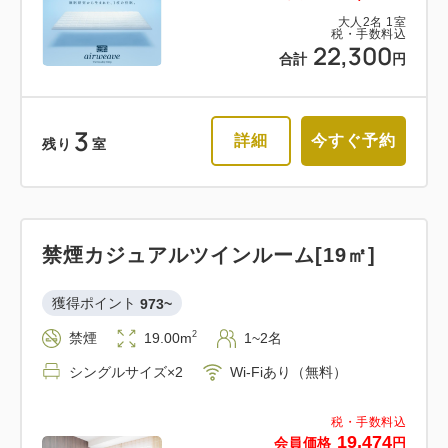
大人
2
名
1
室
税・手数料込
22,300
合計
円
3
詳細
今すぐ予約
残り
室
禁煙カジュアルツインルーム[19㎡]
獲得ポイント 
973~
2
禁煙
19.00m
1~2名
シングルサイズ×2
Wi-Fiあり（無料）
税・手数料込
19,474
会員価格
円