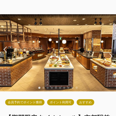
（洗い場付）[25㎡]
獲得ポイント 
1,045~
2
禁煙
25.00m
1~2名
セミダブル×2
Wi-Fiあり（無料）
税・手数料込
20,900
会員価格
円
大人
2
名
1
室
税・手数料込
22,000
合計
円
詳細
今すぐ予約
会員予約でポイント獲得
ポイント利用可
おすすめ