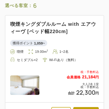
6
選べる客室：
喫煙キングダブルルーム with エアウ
ィーヴ [ベッド幅220cm]
獲得ポイント 
1,059~
2
喫煙
19.00m
1~2名
セミダブル×2
Wi-Fiあり（無料）
税・手数料込
21,184
会員価格
円
大人
2
名
1
室
税・手数料込
22,300
合計
円