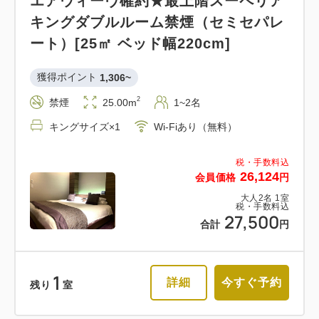
エアウィーヴ確約★最上階スーペリア
キングダブルルーム禁煙（セミセパレ
ート）[25㎡ ベッド幅220cm]
獲得ポイント 
1,306~
2
禁煙
25.00m
1~2名
キングサイズ×1
Wi-Fiあり（無料）
税・手数料込
26,124
会員価格
円
大人
2
名
1
室
税・手数料込
27,500
合計
円
1
詳細
今すぐ予約
残り
室