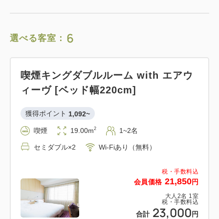
6
選べる客室：
喫煙キングダブルルーム with エアウ
ィーヴ [ベッド幅220cm]
獲得ポイント 
1,092~
2
喫煙
19.00m
1~2名
セミダブル×2
Wi-Fiあり（無料）
税・手数料込
21,850
会員価格
円
大人
2
名
1
室
税・手数料込
23,000
合計
円