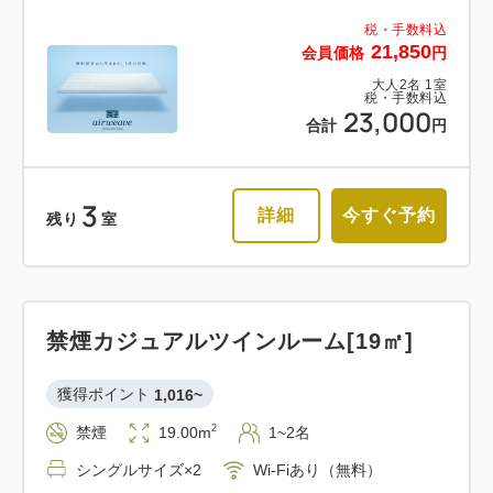
税・手数料込
21,850
会員価格
円
大人
2
名
1
室
税・手数料込
23,000
合計
円
3
詳細
今すぐ予約
残り
室
禁煙カジュアルツインルーム[19㎡]
獲得ポイント 
1,016~
2
禁煙
19.00m
1~2名
シングルサイズ×2
Wi-Fiあり（無料）