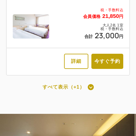
税・手数料込
21,850
会員価格
円
大人
2
名
1
室
税・手数料込
23,000
合計
円
詳細
今すぐ予約
すべて表示（+1）
最上階スーペリアツインルーム禁煙
（洗い場付）[25㎡]
獲得ポイント 
1,282~
2
禁煙
25.00m
1~2名