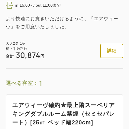
in 15:00~ / out 11:00まで
より快適にお寛ぎいただけるように、「エアウィー
ヴ」をご用意いたしました。
大人
2
名
1
室
税・手数料込
詳細
30,874
合計
円
1
選べる客室：
エアウィーヴ確約★最上階スーペリア
キングダブルルーム禁煙（セミセパレ
ート）[25㎡ ベッド幅220cm]