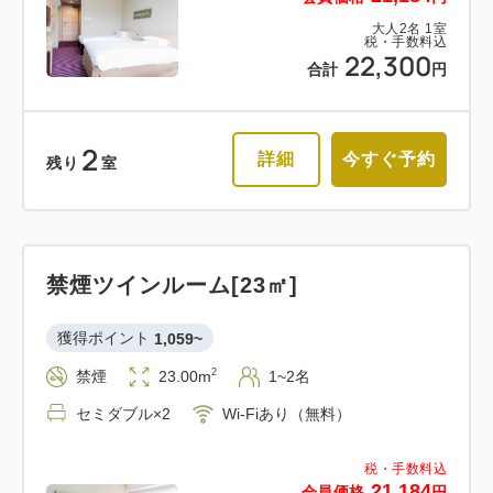
大人
2
名
1
室
税・手数料込
22,300
合計
円
2
詳細
今すぐ予約
残り
室
禁煙ツインルーム[23㎡]
獲得ポイント 
1,059~
2
禁煙
23.00m
1~2名
セミダブル×2
Wi-Fiあり（無料）
税・手数料込
21,184
会員価格
円