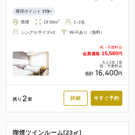
獲得ポイント 
779~
2
禁煙
19.00m
1~2名
シングルサイズ×2
Wi-Fiあり（無料）
税・手数料込
15,580
会員価格
円
大人
2
名
1
室
税・手数料込
16,400
合計
円
2
詳細
今すぐ予約
残り
室
喫煙ツインルーム[23㎡]