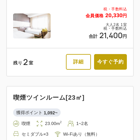
税・手数料込
20,330
会員価格
円
大人
2
名
1
室
税・手数料込
21,400
合計
円
2
詳細
今すぐ予約
残り
室
喫煙ツインルーム[23㎡]
獲得ポイント 
1,092~
2
喫煙
23.00m
1~2名
セミダブル×3
Wi-Fiあり（無料）