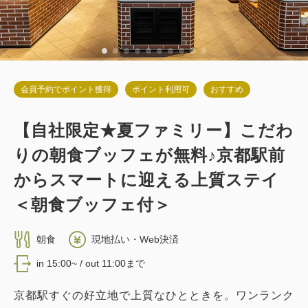
会員予約でポイント獲得
ポイント利用可
おすすめ
【自社限定★夏ファミリー】こだわ
りの朝食ブッフェが無料♪京都駅前
からスマートに迎える上質ステイ
＜朝食ブッフェ付＞
朝食
現地払い・Web決済
in 15:00~ / out 11:00まで
京都駅すぐの好立地で上質なひとときを。ワンランク