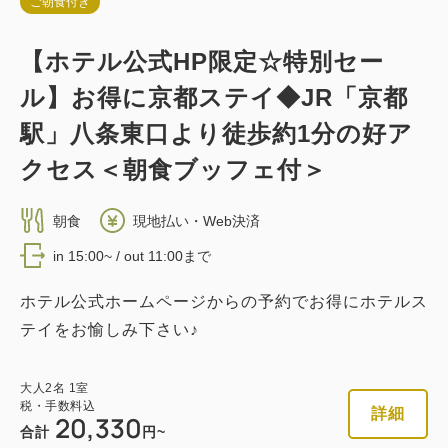
ご朝食付き
【ホテル公式HP限定☆特別セー
ル】お得に京都ステイ◆JR「京都
駅」八条東口より徒歩約1分の好ア
クセス＜朝食ブッフェ付＞
朝食
現地払い・Web決済
in 15:00~ / out 11:00まで
ホテル公式ホームページからの予約でお得にホテルス
テイをお愉しみ下さい♪
大人
2
名
1
室
税・手数料込
詳細
20,330
合計
円~