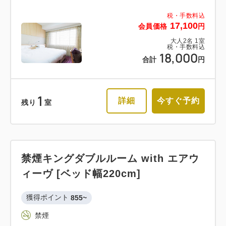
税・手数料込
17,100
会員価格
円
大人
2
名
1
室
税・手数料込
18,000
合計
円
1
詳細
今すぐ予約
残り
室
禁煙キングダブルルーム with エアウ
ィーヴ [ベッド幅220cm]
獲得ポイント 
855~
禁煙