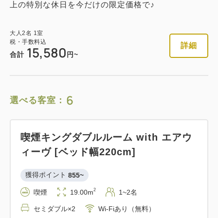
上の特別な休日を今だけの限定価格で♪
大人
2
名
1
室
税・手数料込
詳細
15,580
合計
円~
6
選べる客室：
喫煙キングダブルルーム with エアウ
ィーヴ [ベッド幅220cm]
獲得ポイント 
855~
2
喫煙
19.00m
1~2名
セミダブル×2
Wi-Fiあり（無料）