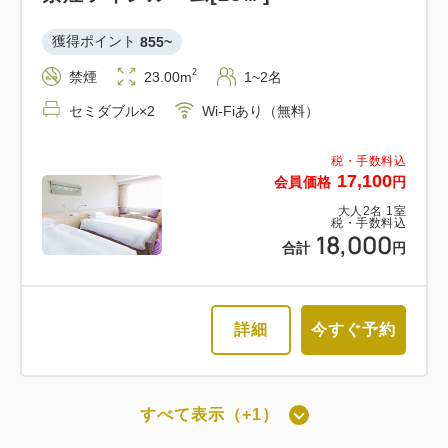
獲得ポイント 
855~
2
禁煙
23.00m
1~2名
セミダブル×2
Wi-Fiあり（無料）
税・手数料込
17,100
会員価格
円
大人
2
名
1
室
税・手数料込
18,000
合計
円
詳細
今すぐ予約
すべて表示（+1）
最上階スーペリアツインルーム禁煙