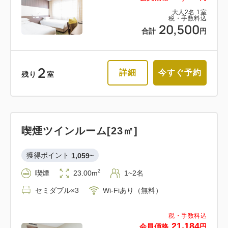
大人
2
名
1
室
税・手数料込
20,500
合計
円
2
詳細
今すぐ予約
残り
室
喫煙ツインルーム[23㎡]
獲得ポイント 
1,059~
2
喫煙
23.00m
1~2名
セミダブル×3
Wi-Fiあり（無料）
税・手数料込
21,184
会員価格
円