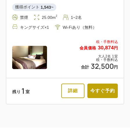
獲得ポイント 
1,543~
2
禁煙
25.00m
1~2名
キングサイズ×1
Wi-Fiあり（無料）
税・手数料込
30,874
会員価格
円
大人
2
名
1
室
税・手数料込
32,500
合計
円
1
詳細
今すぐ予約
残り
室