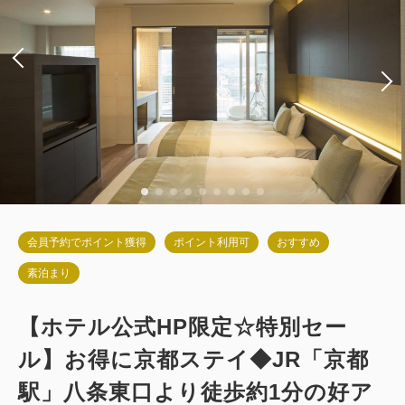
セミダブル×2
Wi-Fiあり（無料）
税・手数料込
25,650
会員価格
円
大人
2
名
1
室
税・手数料込
27,000
合計
円
詳細
今すぐ予約
会員予約でポイント獲得
ポイント利用可
おすすめ
素泊まり
【ホテル公式HP限定☆特別セー
ル】お得に京都ステイ◆JR「京都
駅」八条東口より徒歩約1分の好ア